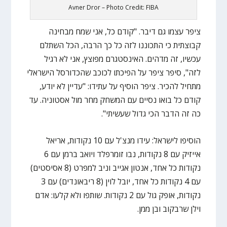
Avner Dror – Photo Credit: FIBA
ציפר עצמו גם דיבר. "קודם כל, אני שמח מבחינה
קבוצתית כי התכוננו לזה כל כך הרבה, הכל השתלם
עכשיו, זה מדהים. האינסטגרם מפוצץ, אני לא רגיל
לזה", סיפר ציפר על הפיכתו לכוכב שהכדורסל הישראלי
מתחיל להכיר. ציפר הוסיף על עתידו: "עדיין לא יודע,
קודם כל בואו נסיים עם המשחק מחר מול אסטוניה. עד
כה זה הדבר הכי גדול שעשיתי".
הוסיפו לישראל: עידו מנצ'ל עם 10 נקודות, אריאל
אייזיק עם 8 נקודות, נבו זומרפלד ויואב ברמן עם 6
נקודות כל אחד, אנטון אגייב וניב למפרט (8 אסיסטים)
עם 4 נקודות כל אחד, יובל לוין (8 ריבאונדים) עם 3
נקודות, אופק גול עם 2 נקודות. שותפו ולא קלעו: אדם
וילן שרבקוב ובן ממן.