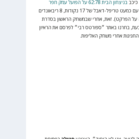
כיכב
בניצחון הבית 62:78 על הפועל עמק חפר
בהדר יוסף הישן, עם כמעט טריפל-דאבל של 17 נקודות, 8 ריבאונדים
קות (הכי גבוה על הפרקט). זאת, אחרי שבמשחק הראשון בסדרת
ודה. כעת, בחרנו באתר ״ספורטס רבי״ לפרסם את הראיון
חגיגות אחרי משחק האליפות.
ה לנוער, אני לא היחיד״, הצטנע
סטולר
בפתיחת