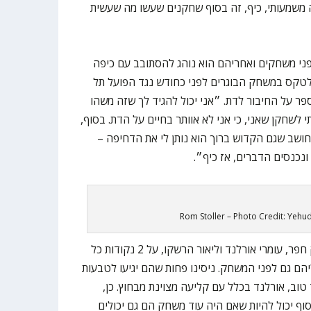
ה משמעותי, כיף, זה בסוף שחקנים שעשו מה שעשית
לפני משחקים ואחריהם הוא נוהג להסתובב עם כיפה
לטקס במשחק הבוגרים לפני כחודש נגד הפועל תל
פר על החיבור לדת. ״אני יכול להגיד לך שזה משהו
 לשחקן שאני, כי אני לא אוותר בחיים על הדת. בסוף,
 חושב שגם הקדוש ברוך הוא נותן לי את הדחיפה –
ונכנסים הדברים, אז כיף״.
Rom Stoller – Photo Credit: Yeh
מכבי הצליחה לעצור את כוכבי עמק חפר, עומרי אורלנד וליאור הרשקו, על 2 נקודות כל
ם גם לפני המשחק. ניסינו פחות שהם יגיעו לטבעות
וב, אורלנד בכלל עם קליעה מצוינת מבחוץ. כן,
ף יכול להיות שאם היה עוד משחק הם גם יכולים