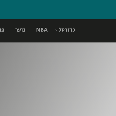
כדורסל
NBA
נוער
פו