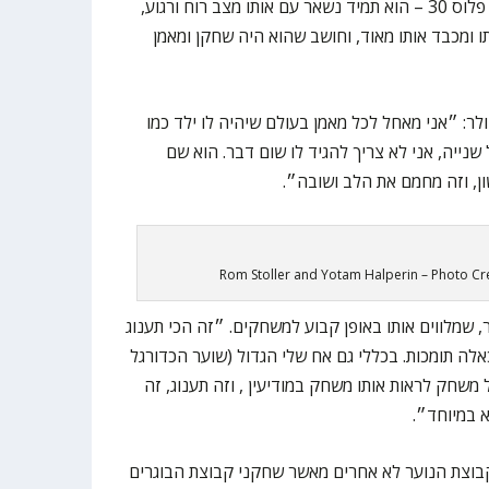
את הרוגע. גם כשאנחנו במינוס 10, פלוס 30 – הוא תמיד נשאר עם אותו מצב רוח ורגוע,
תו ומכבד אותו מאוד, וחושב שהוא היה שחקן ומאמן
ר: ״אני מאחל לכל מאמן בעולם שיהיה לו ילד כמו
 שנייה, אני לא צריך להגיד לו שום דבר. הוא שם
ן, וזה מחמם את הלב ושובה״.
Rom Stoller and Yotam Halperin – Photo Cr
 שמלווים אותו באופן קבוע למשחקים. ״זה הכי תענוג
אלה תומכות. בכללי גם אח שלי הגדול (שוער הכדורגל
 משחק לראות אותו משחק במודיעין , וזה תענוג, זה
 במיוחד״.
בוצת הנוער לא אחרים מאשר שחקני קבוצת הבוגרים