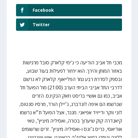
Facebook
Twitter
מכבי תל אביב הודיעה כי ג'ימי קלארק סובל מרגישות
באזור המותן והירך. הוא יחזור לפעילות בעוד שבוע,
ובספק לסדרת רבע גמר הפלייאוף. קלארק לא נרשם
לדרבי התל אביבי הביתי הערב (21:00) מול הפועל תל
אביב, כמו גם אושיי בריסט וזאק הנקינס. הזרים
שנרשמו הם איפה לונדברג, ג׳יילן הורד, מרסיו סנטוס,
לוני ווקר ודייויד אפיאני. מנגד, אצל הפועל ת״א נרשמו
קיאנדרה קוק שיערוך בכורה, ואסיליה מיציץ׳, טאי
אודיאסי, כריס ג׳ונס ו-ואסיליה מיציץ׳. זרים שרשומים
לליגה ונותרו בחוץ: אלייז׳ה בראיינט, איש וויינרייט,