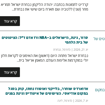
קרדיט לתמונות בכתבה: יהודה הליקמן נבחרת ישראל תמריא
מחר (שני) ללטביה שם תארח ביום שישי את נבחרת...
קרא עוד
סרור, גינת, הישראלים ב-NBA ורז אדם ז"ל: הציטוטים
של בית הלחמי
יונ 21, 2026
|
כדורסל
,
נבחרת
נבחרת ישראל פתחה היום (ראשון) את האימונים לקראת חלון
יולי במוקדמות אליפות העולם. המאמן אריאל בית...
קרא עוד
אדוארדס שוחרר, בלייקני ואוטורו נחתו, קוק בסגל
במקום אודיאסי. הציטוטים של איטודיס וגינת בפנים
יונ 7, 2026
|
כדורסל
,
ליגה