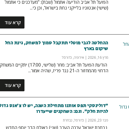
הפועל תל אביב הודיעה אתמול (שבת): "מעדכנים כי אתמול
(שישי) אנטוניו בלייקני נחת בישראל, וכן כי...
קרא עוד
ההחלטה לגבי מוטלי תתקבל סמוך למשחק, גינת החל
שיקום בארץ
מרץ 16, 2026
|
אירופה
,
כדורסל
‏ הודעת הפועל תל אביב: מחר (שלישי, 17:00) יתקיים המשחק
הדחוי מהמחזור ה-21 נגד פריז, שהיה אמור...
קרא עוד
״דולינסקי תפס אותנו מתחילת השנה, יש לו צ׳אנס גדול
להיות חלק״. וגם: השחקנים שייעדרו
פבר 23, 2026
|
כדורסל
,
נבחרת
‏ נבחרת ישראל ערכה הערב (שני) באולם הדר יוסף החדש