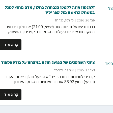
זלמנסון מונה לקפטן הנבחרת בחלון, אדם מחוץ לסגל
במשחק הראשון מול קפריסין
פבר 26, 2026
|
כדורסל
,
נבחרת
נבחרת ישראל תפתח מחר (שישי, 21:00) את חלון פברואר
במוקדמות אליפות העולם במשחק נגד קפריסין. המשחק...
קרא עוד
ציוני השחקנים של הפועל חולון בניצחון על בורסאספור
דצמ 17, 2025
|
אירופה
,
כדורסל
קרדיט לתמונות בכתבה: פיב״א הפועל חולון ניצחה הערב
(רביעי) בחוץ 83:92 את בורסאספור במשחק האחרון...
קרא עוד