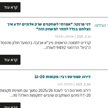
קרא עוד
דני פרנקו: "אמרתי לשחקנים שרק אלוהים יודע איך
הצלחנו בכלל לחזור למשחק הזה"
נוב 4, 2025
|
אירופה
,
כדורסל
קרדיט לתמונה הראשית: פיב"א אכזבה בהפועל חולון מהפסד
ה"בית" הדרמטי 94:92 לשולה...
קרא עוד
דירוג ספורטס רבי: מקומות 11-20
אוק 8, 2025
|
כדורסל
,
ליגה
דירוג ספורטס רבי לעונת 2025/26 נמשך עם חשיפת מקומות
11-20! מיהם השחקנים שהגיעו למקומות האלה? מה...
קרא עוד