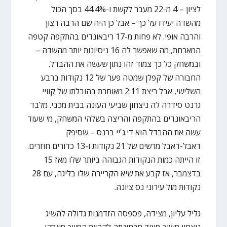
לציון – 4 מ-22 מעבר לקשת ו-44.4% בסך הכול
מהשדה יעידו על כך – אבל כן היה שם הרבה רצון
והרבה אופי. לא פחות מ-17 ריבאונדים בהתקפה קטפה
המארחת, מה שאפשר לה 16 ניסיונות יותר מהשדה –
ובמשחק כל כך צמוד זהו נתון שעשה את ההבדל.
החבורה של קפלן שמטה פער של 12 נקודות ברבע
השלישי, אבל ריצת 2:11 מאוחרת בהובלתו של קוויי
גרנט סידרה לה ניצחון שביעי העונה בבית מכבי. מלבד
הריבאונדים בהתקפה והריצה בשלהי המשחק, מי שעוד
עשה את ההבדל הוא די.ג'יי ברנס – שסיפק
דאבל-דאבל מרשים של 21 נקודות ו-13 כדורים חוזרים.
זו הייתה כמות הנקודות הגבוהה ביותר שלו מאז 15
בדצמבר, אז קבע את שיא הקריירה שלו בליגה, עם 28
נקודות מול עירוני נס ציונה.
גליל עליון, מצידה, פספסה הזדמנות גדולה להשיג