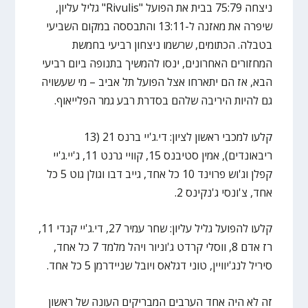
ניצחה 75:79 בבית את הפועל "Rivulis" גליל עליון,
שיפרה את מאזנה ל-13:11 והתבססה במקום השביעי
בטבלה. הכתומים, שרשמו ניצחון רביעי בחמשת
המחזורים האחרונים, ינסו להמשיך בתנופה ביום רביעי
הבא, אז הם יתארחו אצל הפועל תל אביב – מי שעשויה
גם להיות היריבה שלהם בסדרת רבע גמר הפלייאוף.
קלעו למכבי ראשון לציון: די.ג'יי ברנס 21 (13
ריבאונדים), אמין סטיבנס 15, קוויי גרנט 11, ג'יי.ג'יי
קפלן וג'וש פרוינד 10 כל אחד, גייב דבו וגולן גוט 5 כל
אחד, צ'ונסי ג'נקינס 2.
קלעו להפועל גליל עליון: שחר עמיר 27, די.ג'יי קנדי 11,
רז אדם 8, ווסלי קרדט ג'וניור ויהל מלמד 7 כל אחד,
סיריל לנג'יוויין, טוני דגלאס ויובל שניידרמן 5 כל אחד.
זה לא היה אחד הערבים המבריקים העונה של ראשון