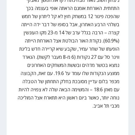
ניצחון חשוב מאוד מבחינתה לקראת המשך מאבקי
התחתית. האורחת אומנם הראתה אופי בעצמה בכך
שהפכה פיגור 12 במשחק חוץ לא קל ליתרון של חמש
בשלהי הרבע האחרון, אבל בסופו של דבר ידה הייתה
קצרה – הרבה בגלל ערב של 14 מ-23 מקו העונשין
(60.9%). נקודת האור הבולטת אצל האורחת הייתה
הופעתו של שחר עמיר, שקבע שיא קריירה חדש בליגת
ווינר סל עם 27 נקודות (6 מ-8 מעבר לקשת). הגארד
נמצא בכושר מדהים ובששת המשחקים האחרונים
ממוצע הנקודות שלו עומד על 19.6. עם זאת, הקבוצה
מכפר בלום עדיין מסובכת בחלק התחתון של הטבלה
עם מאזן 18:6 – והמשימה הבאה שלה לא צפויה להיות
נוחה יותר, כאשר ביום ראשון היא תתארח אצל המוליכה
מכבי תל אביב.