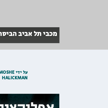
מכבי תל אביב הביסה בבית 77:102 את עירו
על ידי
MOSHE
HALICKMAN