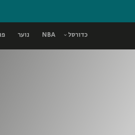
כדורסל
NBA
נוער
פו