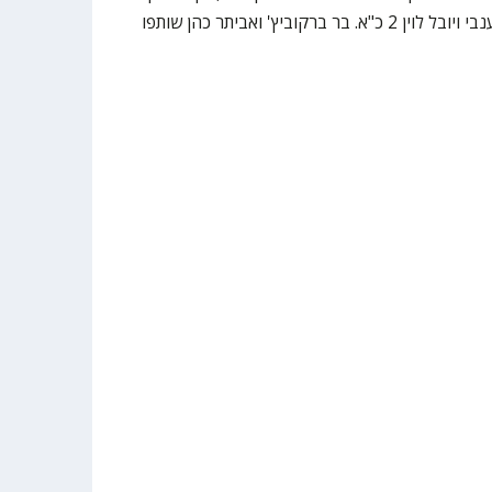
5, תומר אסייג 4, גל בייטנר 3 ודור ענבי ויובל לוין 2 כ"א. בר ברקוביץ' ואביתר כהן שותפו