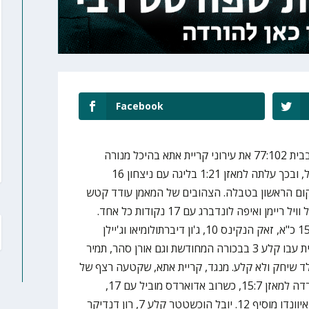
Facebook
מכבי תל אביב הביסה הערב (שני) בבית 77:102 את עירוני קריית אתא בהיכל מנורה
מבטחים במשחק במסגרת ליגת העל, ובכך עלתה למאזן 1:21 בליגה עם ניצחון 16
קום הראשון בטבלה. הצהובים של המאמן עודד קטש
שלטו מהפתיחה, ונהנו מיום גדול של וויל ריימן ואיפה לונדברג עם 17 נקודות כל אחד.
ג'ימי קלארק ומרסיו סנטוס הוסיפו 15 כ"א, זאק הנקינס 10, ג'ון דיברתולומיאו וג'יילן
הורד 8 כל אחד, ורומן סורקין 5. עמית עבו קלע 3 בבכורה המחודשת וגם אורן סהר, תמיר
 שיחק ולא קלע. מנגד, קריית אתא, שקטעה רצף של
11 הפסדים עם ניצחון בהרצליה, ירדה למאזן 15:7, כשרוב אדוארדס מוביל עם 17,
דיאנדרה וויליאמס קולע 16 ו-ווסלי איוונדו מוסיף 12. יובל הוכשטטר קלע 7, רון דנדיקר