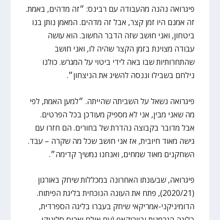
פיגרואה נהנה מהעבודה עם רבינס: ״זה מדהים, באמת.
זה אמנם היו זמן קצר, אבל זה מדהים. המאמן נותן בנו
ביטחון, ואני חושב שזה הדבר החשוב. הוא עושה
עבודה מצוינת בזמן הקצר שהיה לו, ואני חושב
שהתחרותיות שבו באה לידי ביטוי על המגרש. כולנו
נילחם בשבילו וננסה להשיג את הניצחון״.
פיגרואה נשאל על השביתה שהייתה. ״למען האמת, לפי
מה שאני מבין, אני לא מספיק מעודכן בכל הפרטים.
אבל מדובר בקבוצה נהדרת של בחורים. הם חזרו עם
גישה מאוד חיובית, אז אני חושב שכל מה שקרה – עבד.
השחקנים מאוד שמחים, ואנחנו נמשיך קדימה״.
פיגרואה, שבעונתו האחרונה במכללות שיחק באורגון
(2020/21), פתח את העונה הנוכחית בליגת הפיתוח.
הדומיניקני-אמריקאי שיחק בעברו בליגה הספרדית,
בליגה הגרמנית וביורוקאפ (עם אולם ואריס סלוניקי