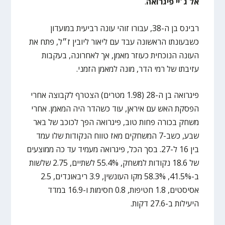
אל
ג׳יי
פיגרואה
.
רבינס בן ה-38, עבורו זוהי עונה רביעית במועדון
כשבעונתו הראשונה עבד עם ליאור ליובין ז״ל, פתח את
העונה הנוכחית כעוזר מאמן, אך לאחרונה, בעקבות
עזיבתו של רמי הדר, מונה למאמן הזמני.
פיגרואה בן ה-28 (1.98 מטרים) הצטרף לקבוצה אחרי
הפסקת האש עם איראן, עוד כשהדר היה המאמן. אחרי
משחק בכורה פחות טוב, פיגרואה הפך לכוכב של באר
שבע, כשב-7 המשחקים מאז טווח הנקודות שלו עמד
בין 16 ל-27. בסך הכל, פיגרואה מעמיד עד כה ממוצעים
של 18.6 נקודות למשחק, 55.4% לשתיים, 2.75 שלשות
ב-41.5%, 58.3% מקו העונשין, 3.9 ריבאונדים, 2.5
אסיסטים, 1.8 חטיפות, 0.8 חסימות ו-16.9 במדד
היעילות ב-27.6 דקות.