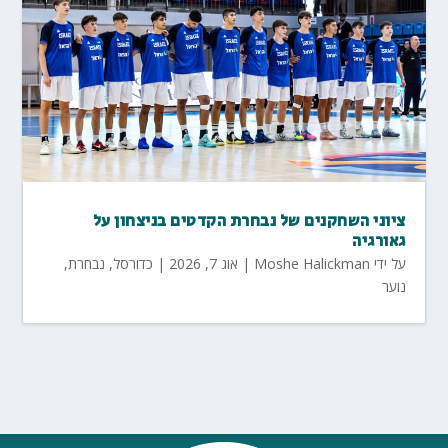
ציוני השחקנים של נבחרת הקדטים בניצחון על
גאורגיה
על ידי
Moshe Halickman
|
אוג 7, 2026
|
כדורסל
,
נבחרת
,
נוער