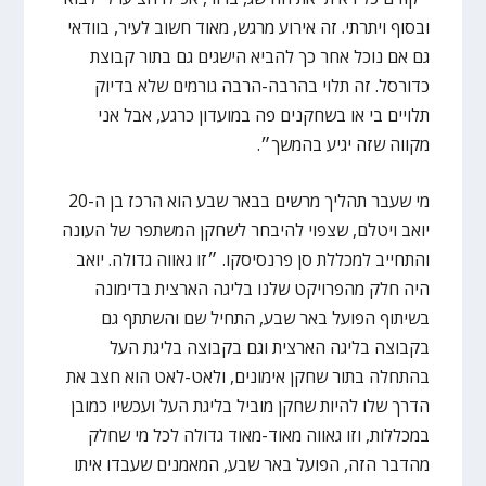
ובסוף ויתרתי. זה אירוע מרגש, מאוד חשוב לעיר, בוודאי
גם אם נוכל אחר כך להביא הישגים גם בתור קבוצת
כדורסל. זה תלוי בהרבה-הרבה גורמים שלא בדיוק
תלויים בי או בשחקנים פה במועדון כרגע, אבל אני
מקווה שזה יגיע בהמשך״.
מי שעבר תהליך מרשים בבאר שבע הוא הרכז בן ה-20
יואב ויטלם, שצפוי להיבחר לשחקן המשתפר של העונה
והתחייב למכללת סן פרנסיסקו. ״זו גאווה גדולה. יואב
היה חלק מהפרויקט שלנו בליגה הארצית בדימונה
בשיתוף הפועל באר שבע, התחיל שם והשתתף גם
בקבוצה בליגה הארצית וגם בקבוצה בליגת העל
בהתחלה בתור שחקן אימונים, ולאט-לאט הוא חצב את
הדרך שלו להיות שחקן מוביל בליגת העל ועכשיו כמובן
במכללות, וזו גאווה מאוד-מאוד גדולה לכל מי שחלק
מהדבר הזה, הפועל באר שבע, המאמנים שעבדו איתו