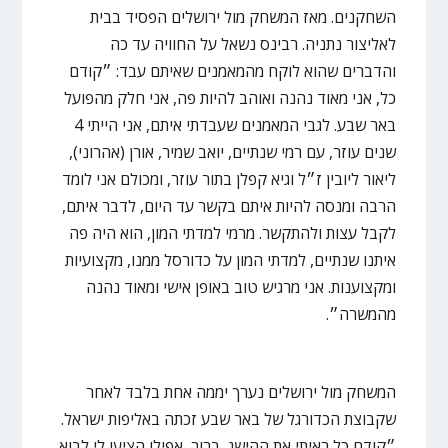
השחקנים. מאז המשחק מול ירושלים הפסיד בבית
לאליצור נתניה. רבינס נשאל על החוויה עד כה
והדברים שהוא לוקח מהמאמנים שאיתם עבד: ״קודם
כל, אני מאוד נהנה ואוהב להיות פה, אני חלק מהפועל
באר שבע. לגבי המאמנים שעבדתי איתם, אני הייתי 4
שנים עוזר, עם רמי שנתיים, יואב שמיר, אורן (אהרוני),
ליאור ליובין ז״ל וגיא קפלן בתור עוזר, ומכולם אני לומד
הרבה ומנסה להיות איתם בקשר עד היום, לדבר איתם,
לקבל עצות ולהתקשר. מרמי למדתי המון, הוא היה פה
איתנו שנתיים, למדתי המון על כדורסל ממנו, מקצועיות
ומקצוענות. אני מרגיש טוב באופן אישי ומאוד נהנה
מהמשרה״.
המשחק מול ירושלים נערך יממה אחת בלבד לאחר
שקבוצת הכדורגל של באר שבע זכתה באליפות ישראל.
״קודם כל ראיתי את ההישג, ברור, אפילו הציעו לי לבוא