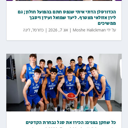
הכדורסלן הדתי איתי שנפס חתם בהפועל חולון; גם
לירן אזולאי מצטרף. ליעד שמואל ועידן ויסבך
ממשיכים
על ידי
Moshe Halickman
|
אוג 7, 2026
|
כדורסל
,
ליגה
כל שחקן בפנים: הכירו את סגל נבחרת הקדטים