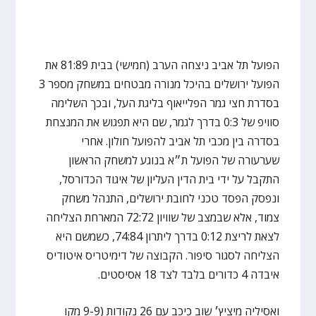
הפועל תל אביב ניצחה הערב (חמישי) בבית 81:89 את
הפועל ירושלים בהיכל מנורה מבטחים במשחק מספר 3
בסדרת חצי גמר הפלייאוף בליגת העל, ובכך השלימה
סוויפ של 0:3 בדרך לגמר, שם היא תפגוש את המנצחת
בסדרה בין מכבי תל אביב להפועל חולון. אחרי
שערעורה של הפועל ת״א בנוגע למשחק הראשון
התקבל על ידי בית הדין העליון של איגוד הכדורסל,
ונפסק הפסד טכני לחובת ירושלים, התנהל משחק
צמוד, אלא שבמצב של שוויון 72:72 המארחת הצליחה
לצאת לריצת 0:12 בדרך ליתרון 74:84, כשמשם היא
הצליחה לסגור סיפור. הקבוצה של דימיטריס איטודיס
איבדה 4 כדורים בלבד לצד 18 אסיסטים.
ואסיליה מיציץ׳ שוב כיכב עם 26 נקודות (9-9 מקו