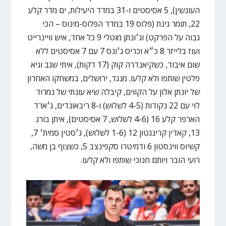
העונשין), 5 אסיסטים ו-31 במדד היעילות, ים מדר קלע
22, תומר גינת (פלוס 19 במדד הפלוס-מינוס – הכי
גבוה על הפרקט) וג׳ונתן מוטלי 9 כל אחד, איש וויינרייט
ועוז בלייזר 8 כ״א וכריס ג׳ונס 7 עם 7 אסיסטים ללא
שום איבוד, כשקיאנדרה קוק (17 דקות), איתי שגב וגיא
פלטין שותפו ולא קלעו. מנגד, ירושלים, במשחקו האחרון
של יונתן אלון על הקווים, קיבלה שיא עונתי של נמרוד
לוי עם 22 נקודות (4-5 לשלוש) ו-8 ריבאונדים, ג׳ארד
הארפר קלע 16 (4-6 לשלוש, 7 אסיסטים), איתן בורג
13, קאדין קרינגטון 12 (1-6 לשלוש), ג׳סטין סמית׳ 7,
קשיוס ווינסטון 6 ודמיטרו סקפינצב 5, כשצוף בן משה,
רועי הובר ויותם חנוכי שותפו ולא קלעו.