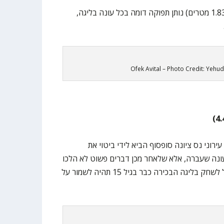
הקפטן בן ה-26 של הפועל חיפה (1.83 מטרים) נותן תפוקה דומה בכל עונה בליגה,
Ofek Avital – Photo Credit: Yehu
(2.08 מטרים) של עירוני נס ציונה סופסוף הביא לידי ביטוי את
ונה שעברה, אלא שלאחר מכן דברים פשוט לא הלכו
לו. כעת, המשימה של הילד שהתחיל לשחק בליגה הבכירה כבר בגיל 15 תהיה לשמור על