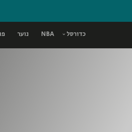
כדורסל
NBA
נוער
פו