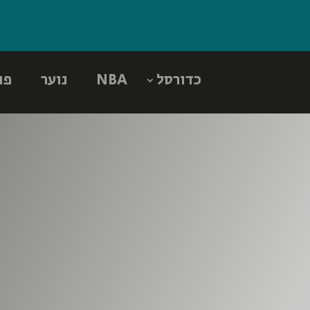
כדורסל
NBA
נוער
פו