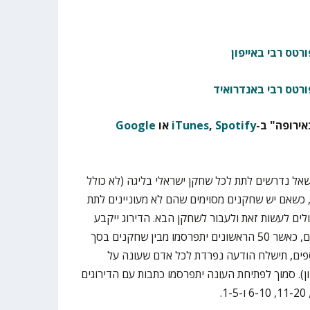
רטס רבי באייפון
ורטס רבי באנדרואיד
ירופה" ב-
Spotify
,
iTunes
או
Google
אל נדרשים לתת לכל שחקן ישראלי בליגה (לא כולל
תאזרחים חדשים) ציון מ-1 עד 10, כשאם יש שחקנים מסוימים שהם לא מעוניינים לתת
לים לעשות זאת ולעבור לשחקן הבא. הדירוג ייקבע
לפי הציון הממוצע שיקבלו השחקנים, כאשר 50 הראשונים יתפרסמו מבין שחקנים בסך
ספים, תישלח הודעה נפרדת לכל אדם שעונה על
). סמוך לפתיחת העונה יתפרסמו כתבות עם הדירוגים