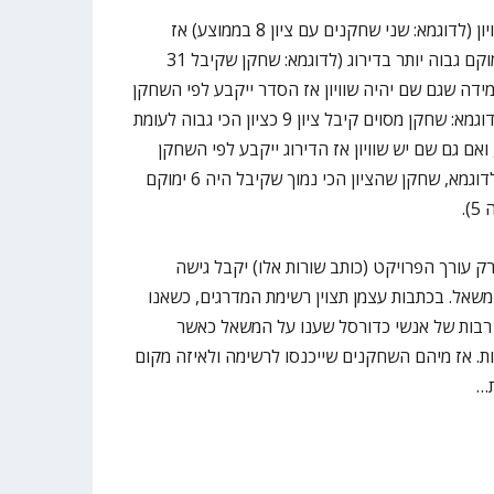
במידה ששחקנים מסוימים יהיו בשוויון (לדוגמא: שני שחקנים עם ציון 8 בממוצע) אז
השחקן שיותר אנשים נתנו לו ציון ימוקם גבוה יותר בדירוג (לדוגמא: שחקן שקיבל 31
קדימות), ובמידה שגם שם יהיה שוויון אז הסדר ייקבע לפי השחקן
שהתקרה שלו הייתה גבוהה יותר (לדוגמא: שחקן מסוים קיבל ציון 9 כציון הכי גבוה לעומת
ן שהציון הכי גבוה שלו היה 8), ואם גם שם יש שוויון אז הדירוג ייקבע לפי השחקן
שהרצפה שלו הייתה נמוכה פחות (לדוגמא, שחקן שהציון הכי נמוך שקיבל היה 6 ימוקם
.
ק עורך הפרויקט (כותב שורות אלו) יקבל גישה
משאל. בכתבות עצמן תצוין רשימת המדרגים, כשאנו
 רבות של אנשי כדורסל שענו על המשאל כאשר
. אז מיהם השחקנים שייכנסו לרשימה ולאיזה מקום
ת…