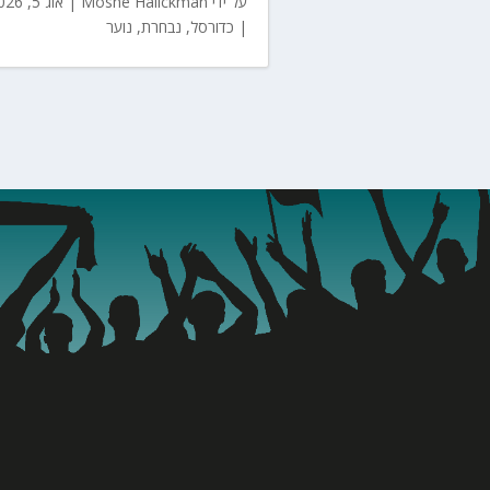
על ידי
Moshe Halickman
|
אוג 5, 2026
|
כדורסל
,
נבחרת
,
נוער