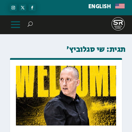
ENGLISH
תגית:
שי סגלוביץ׳