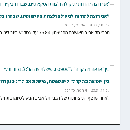
"אני רוצה להודות לניקולה ולצוות הסקאוטינג שבחרו בק
פבר 10, 2022
|
אירופה
,
כדורסל
מכבי תל אביב מאושרת מהניצחון 75:84 על צסק"א ביורוליג. הבאנו את התגובות של שני הצדדים בסיום...
בין "או אה מה קרה" ל"פספסת, פישלת אה הו": 3 נקודות על ההפסד הצמוד של מכבי לצסק"א
נוב 11, 2021
|
אירופה
,
כדורסל
לאחר שרצף הניצחונות של מכבי תל אביב הגיע לסיומו בתחילת