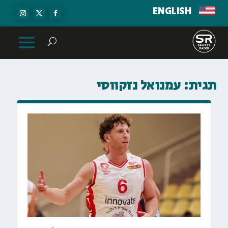
ENGLISH
תגית:
עמנואל נזקווסי