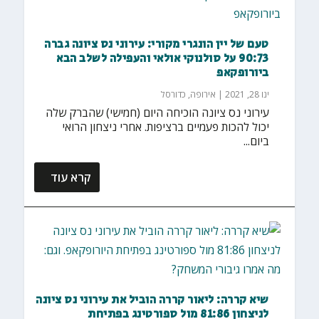
טעם של יין הונגרי מקורי: עירוני נס ציונה גברה
90:73 על סולנוקי אולאי והעפילה לשלב הבא
ביורופקאפ
ינו 28, 2021
|
אירופה
,
כדורסל
עירוני נס ציונה הוכיחה היום (חמישי) שהברק שלה
יכול להכות פעמיים ברציפות. אחרי ניצחון הרואי
ביום...
קרא עוד
שיא קררה: ליאור קררה הוביל את עירוני נס ציונה
לניצחון 81:86 מול ספורטינג בפתיחת