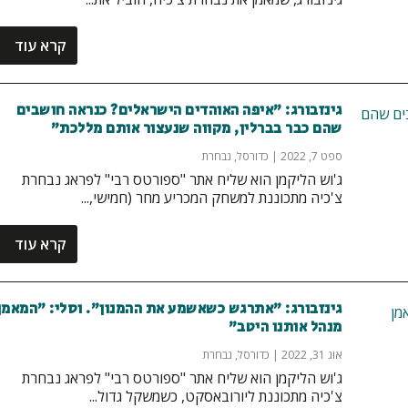
קרא עוד
גינזבורג: "איפה האוהדים הישראלים? כנראה חושבים
שהם כבר בברלין, מקווה שנעצור אותם מללכת"
ספט 7, 2022
|
כדורסל
,
נבחרת
ג'וש הליקמן הוא שליח אתר "ספורטס רבי" לפראג נבחרת
צ'כיה מתכוננת למשחק המכריע מחר (חמישי,...
קרא עוד
גינזבורג: "אתרגש כשאשמע את ההמנון". וסלי: "המאמן
מנהל אותנו היטב"
אוג 31, 2022
|
כדורסל
,
נבחרת
ג'וש הליקמן הוא שליח אתר "ספורטס רבי" לפראג נבחרת
צ'כיה מתכוננת ליורובאסקט, כשמשקל גדול...