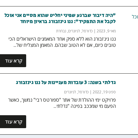
"היה דיבור שברגע שפיני יחליט שהוא מסיים אני אוכל
לקבל את התפקיד": ננו גינזבורג בראיון מיוחד
מאי 9, 2023
|
כדורסל
,
לגיונרים
,
נבחרת
ננו גינזבורג הוא ללא ספק אחד המאמנים הישראלים הכי
טובים כיום, אם לא הטוב שבהם. המאמן המצליח של...
קרא עוד
גדלתי בשנה: 3 עובדות מעניינות על ננו גינזבורג
ספט 19, 2022
|
כדורסל
,
לגיונרים
פרויקט ימי ההולדת של אתר "ספורטס רבי" נמשך, כאשר
הפעם מי שמככב בפינה "גדלתי...
קרא עוד