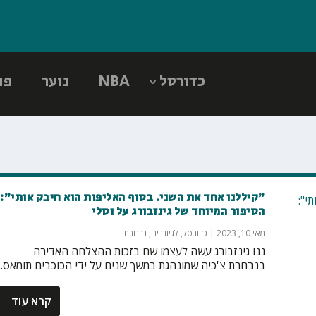
כדורסל
NBA
נוער
פו
"קיללנו אחד את השני. בסוף האליפות הוא חיבק אותי":
הסיפור המיוחד של גינזבורג על וסלי
מאי 10, 2023
|
כדורסל
,
לגיונרים
,
נבחרת
ננו גינזבורג עשה לעצמו שם בזכות ההצלחה האדירה
בנבחרת צ'כיה שמונהגת במשך שנים על ידי הכוכבים תומאס...
קרא עוד