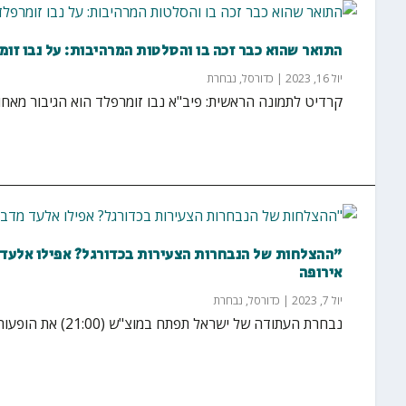
התואר שהוא כבר זכה בו והסלטות המרהיבות: על נבו זו
יול 16, 2023
|
כדורסל
,
נבחרת
קרדיט לתמונה הראשית: פיב"א נבו זומרפלד הוא הגיבור מאחו
"ההצלחות של הנבחרות הצעירות בכדורגל? אפילו אלעד מ
אירופה
יול 7, 2023
|
כדורסל
,
נבחרת
נבחרת העתודה של ישראל תפתח במוצ"ש (21:00) את הופעותיה באליפות אירופה שתיערך בכרתים שביוון,...