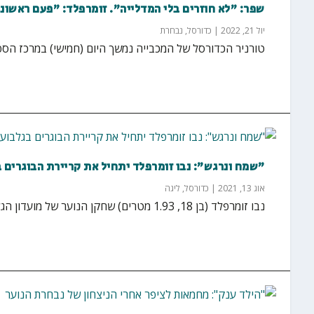
שפר: "לא חוזרים בלי המדלייה". זומרפלד: "פעם ראשו
יול 21, 2022
|
כדורסל
,
נבחרת
טורניר הכדורסל של המכבייה נמשך היום (חמישי) במרכז הספ
"שמח ונרגש": נבו זומרפלד יתחיל את קריירת הבוגרים 
אוג 13, 2021
|
כדורסל
,
ליגה
נבו זומרפלד (בן 18, 1.93 מטרים) שחקן הנוער של מועדון הגלבוע/מעיינות ונבחרת ישראל, עולה מדרגה...