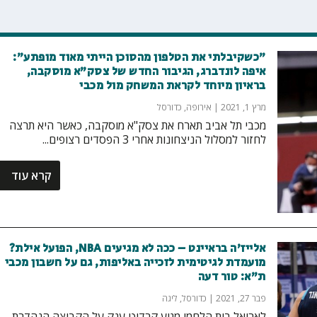
״כשקיבלתי את הטלפון מהסוכן הייתי מאוד מופתע״:
איפה לונדברג, הגיבור החדש של צסק"א מוסקבה,
בראיון מיוחד לקראת המשחק מול מכבי
מרץ 1, 2021
|
אירופה
,
כדורסל
מכבי תל אביב תארח את צסק"א מוסקבה, כאשר היא תרצה
לחזור למסלול הניצחונות אחרי 3 הפסדים רצופים...
קרא עוד
אלייז'ה בראיינט – ככה לא מגיעים NBA, הפועל אילת?
מועמדת לגיטימית לזכייה באליפות, גם על חשבון מכבי
ת”א: טור דעה
פבר 27, 2021
|
כדורסל
,
ליגה
לאריאל בית הלחמי מגיע קרדיט ענק על הקבוצה הנהדרת