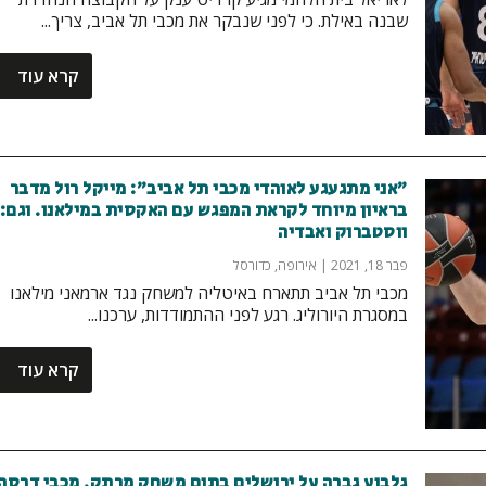
שבנה באילת. כי לפני שנבקר את מכבי תל אביב, צריך...
קרא עוד
״אני מתגעגע לאוהדי מכבי תל אביב״: מייקל רול מדבר
בראיון מיוחד לקראת המפגש עם האקסית במילאנו. וגם:
ווסטברוק ואבדיה
פבר 18, 2021
|
אירופה
,
כדורסל
מכבי תל אביב תתארח באיטליה למשחק נגד ארמאני מילאנו
במסגרת היורוליג. רגע לפני ההתמודדות, ערכנו...
קרא עוד
גלבוע גברה על ירושלים בתום משחק מרתק, מכבי דרסה