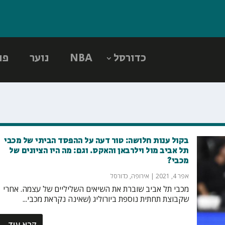
כדורסל
NBA
נוער
פו
בקול ענות חלושה: טור דעה על ההפסד הביתי של מכבי
תל אביב מול וילרבאן והאקס. וגם: מה היו הציונים של
מכבי?
אפר 4, 2021
|
אירופה
,
כדורסל
מכבי תל אביב שוברת את השיאים השליליים של עצמה. אחרי
שקבוצת תחתית נוספת ביורוליג (שאינה נקראת מכבי...
קרא עוד