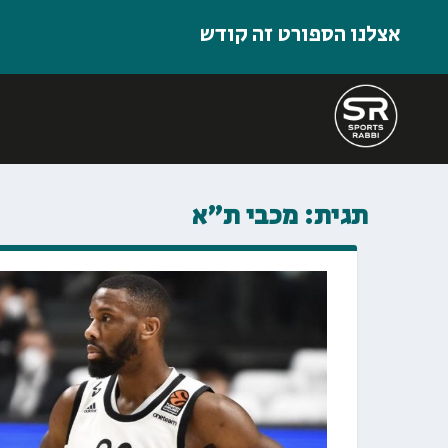
אצלנו הספורט זה קודש
תגית:
מכבי ת״א