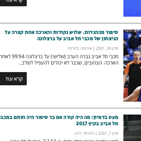
סיפור מההגדות. שלוש נקודות והארכה אחת קצרה על
הניצחון של מכבי תל אביב על ברצלונה
מרץ 30, 2021
|
אירופה
,
כדורסל
מכבי תל אביב גברה הערב (שלישי) על ברצלונה 99:94 לאח
הארכה. הצהובים, שכבר לא יכולים להעפיל לשלב...
קרא עוד
מעט בדמיון: מה היה קורה אם בר טימור היה חותם במכבי
תל אביב בקיץ 2017
מרץ 7, 2021
|
כדורסל
,
ליגה