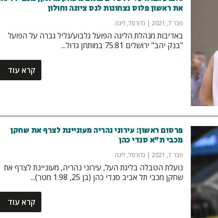
את ראשון פלוס נצחונות לנס ציונה וחולון
פבר 7, 2021
|
כדורסל
,
ליגה
באדיבות מנהלת הליגה הפועל גלבוע/גליל גברה על הפועל
"בנק יהב" ירושלים 75:81 במותחן גדול...
קרא עוד
פרסום ראשון: עירוני נהריה מעוניינת לצרף את שחקן
מכבי ת”א סנדי כהן
פבר 1, 2021
|
כדורסל
,
ליגה
נועלת הטבלה בליגת העל, עירוני נהריה, מעוניינת לצרף את
שחקן מכבי תל אביב סנדי כהן (בן 25, 1.98 מטר)...
קרא עוד