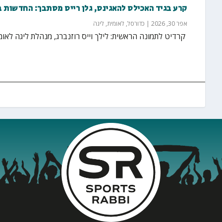
קרע בגיד האכילס להאגינס, גלן רייס מסתבך: החדשות 
אפר 30, 2026
|
כדורסל
,
לאומית
,
ליגה
‏ קרדיט לתמונה הראשית: לילך וייס רוזנברג, מנהלת ליגה לאומית Winner הודעת הפועל חולון: עדכון סג