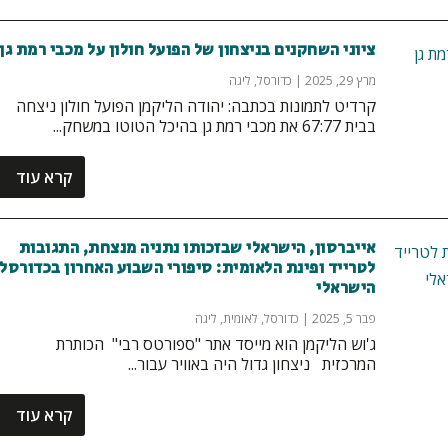
ציוני השחקנים בניצחון של הפועל חולון על מכבי רמת גן
מרץ 29, 2025
|
כדורסל
,
ליגה
קרדיט לתמונות בכתבה: יהודה הליקמן הפועל חולון ניצחה
בבית 67:77 את מכבי רמת גן בהיכל הטוטו במשחק...
קרא עוד
אייברסון, הישראלי שבזכותו נתניה מנצחת, התגובות
לטרייד ופינת הלאומית: סיפורי השבוע האחרון בכדורסל
הישראלי
פבר 5, 2025
|
כדורסל
,
לאומית
,
ליגה
ג'וש הליקמן הוא מייסד אתר "ספורטס רבי" הכותרת
המרכזית ניצחון גדול היה באוויר עבור...
קרא עוד