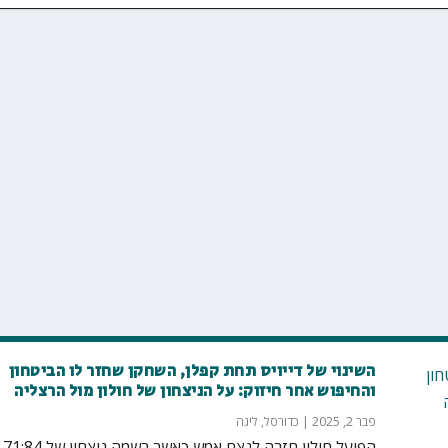
השינוי של דייויס תחת קפלן, השחקן שחזר לו הביטחון
והחיפוש אחר חיזוק: על הניצחון של חולון מול הרצליה
פבר 2, 2025
|
כדורסל
,
ליגה
הפועל חולון חזרה לנצח אמש כאשר רשמה ניצחון של 71:84