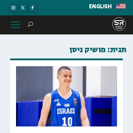
ENGLISH
תגית:
מושיק ניסן