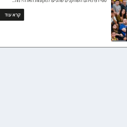
51-60! מיהם השחקנים שהגיעו למקומות האלה? מה...
קרא עוד