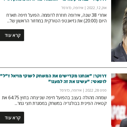
אוק 12, 2022
|
אירופה
,
כדורסל
אחרי 38 שנה, אירופה חוזרת לרוממה. הפועל חיפה תארח
היום (20:00) את גזיאנטפ הטורקית במחזור הראשון של...
קרא עוד
דרוקר: "אנחנו מקדישים את המשחק לשוקי מויאל ז"ל".
לוטאטי: "עשינו את זה למענו"
ספט 28, 2022
|
אירופה
,
כדורסל
שמחה מהולה בעצב בהפועל חיפה שניצחה בחוץ 64:75 את
קטאיה הפינית בבולגריה במשחק במסגרת חצי גמר...
קרא עוד