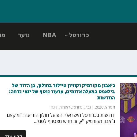
כדורסל
NBA
נוער
פו
ג'אבון מקורמיק וקוויון טיילור בחולון, בן הדוד של
בילאפס במעלה אדומים, ערעור נוסף של ינאי נדחה:
החדשות
אפר 9, 2026
|
גביע
,
כדורסל
,
לאומית
,
ליגה
‏ חדשות בכדורסל הישראלי. הפועל חולון הודיעה: "וולקאם
ג׳אבון מקורמיק 🖋️ זר חדש מצטרף לסגל...
קרא עוד