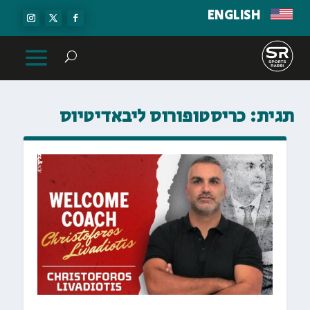
ENGLISH
תגית:
כריסטופורוס ליבאדיטיוס