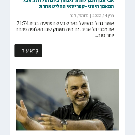
אבי אבן תכנן לחגוג ניצחון ביום הולדתו. אבל
המאמן היווני-קפריסאי החליט אחרת
מרץ 14, 2022
|
כדורסל
,
ליגה
אושר גדול בהפועל באר שבע שהפתיעה בבית 71:74
את מכבי תל אביב. זה היה משחק שבו האלופה פתחה
יותר טוב...
קרא עוד