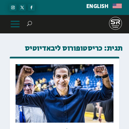
ENGLISH
תגית:
כריסטופורוס ליבאדיוטיס