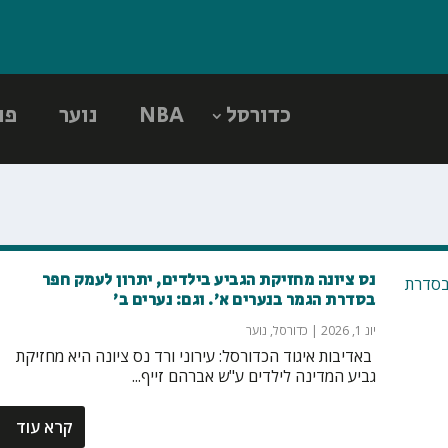
כדורסל
NBA
נוער
פו
נס ציונה מחזיקת הגביע בילדים, יתרון לעמק חפר
בסדרת הגמר בנערים א׳. וגם: נערים ב׳
יונ 1, 2026
|
כדורסל
,
נוער
‏ באדיבות איגוד הכדורסל: עירוני ורד נס ציונה היא מחזיקת
גביע המדינה לילדים ע"ש אברהם זייף...
קרא עוד