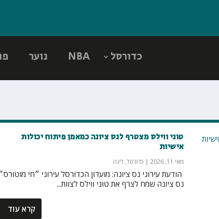
כדורסל
NBA
נוער
פו
טוני ווילס מצטרף לנס ציונה כמאמן פיתוח יכולות
אישיות
מאי 11, 2026
|
כדורסל
,
ליגה
‏ הודעת עירוני נס ציונה: מועדון הכדורסל עירוני ״חי מוטורס״
נס ציונה שמח לצרף את טוני ווילס לצוות...
קרא עוד