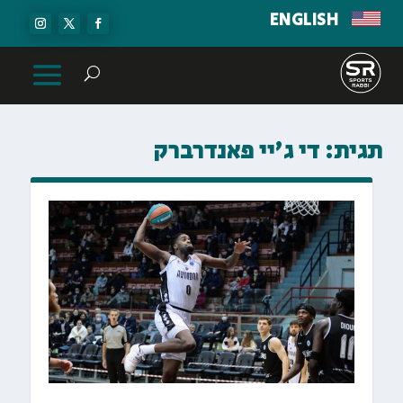
ENGLISH
תגית:
די ג'יי פאנדרברק