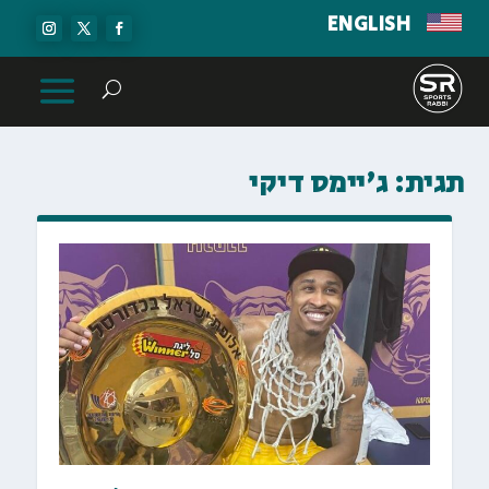
ENGLISH
תגית:
ג'יימס דיקי