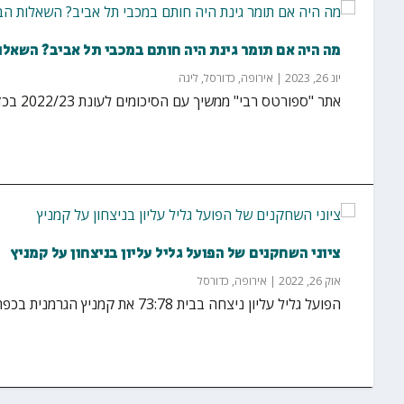
מה היה אם תומר גינת היה חותם במכבי תל אביב? השאלו
יונ 26, 2023
|
אירופה
,
כדורסל
,
ליגה
אתר "ספורטס רבי" ממשיך עם הסיכומים לעונת 2022/23 בכדורסל הישראלי, והפעם בחרנו לעסוק...
ציוני השחקנים של הפועל גליל עליון בניצחון על קמניץ
אוק 26, 2022
|
אירופה
,
כדורסל
הפועל גליל עליון ניצחה בבית 73:78 את קמניץ הגרמנית בכפר בלום במשחק במסגרת המחזור השלישי ביורופקאפ...