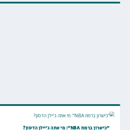
"כישרון ברמת NBA": מי אתה ג'יילן הדסון?