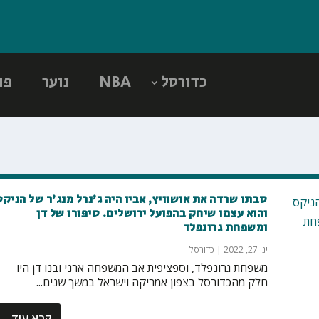
כדורסל
NBA
נוער
פו
סבתו שרדה את אושוויץ, אביו היה ג'נרל מנג'ר של הניקס
והוא עצמו שיחק בהפועל ירושלים. סיפורו של דן
ומשפחת גרונפלד
ינו 27, 2022
|
כדורסל
משפחת גרונפלד, וספציפית אב המשפחה ארני ובנו דן היו
חלק מהכדורסל בצפון אמריקה וישראל במשך שנים...
קרא עוד