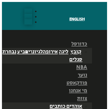
עקבו
עקבו
ENGLISH
עקבו
כדורסל
קובץ
ליגה
אירופה
לגיונרים
גביע
נבחרת
נ
סגלים
NBA
נוער
פודקאסט
מי אנחנו
צוות
אוהדים כותבים