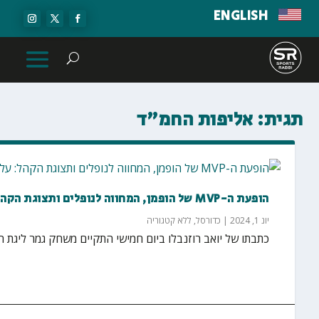
ENGLISH
תגית:
אליפות החמ"ד
הופעת ה-MVP של הופמן, המחווה לנופלים ותצוגת הקהל: על הזכייה של בי"ס הימלפרב בליגת החמ"ד
יונ 1, 2024
|
כדורסל
,
ללא קטגוריה
כתבתו של יואב רוזנבלו ביום חמישי התקיים משחק גמר ליגת הח