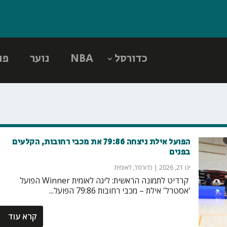
כדורסל
NBA
נוער
פו
הפועל אילת ניצחה 79:86 את מכבי רחובות, הקלעים
בפנים
ינו 21, 2026
|
כדורסל
,
לאומית
‏ קרדיט לתמונה הראשית: ליגה לאומית Winner הפועל
'אסטרל' אילת – מכבי רחובות 79:86 הפועל...
קרא עוד