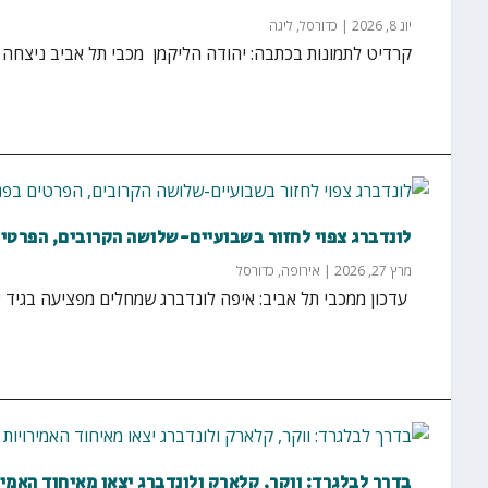
יונ 8, 2026
|
כדורסל
,
ליגה
קרדיט לתמונות בכתבה: יהודה הליקמן מכבי תל אביב ניצחה הערב (שני) בבית 93:107 א
לונדברג צפוי לחזור בשבועיים-שלושה הקרובים, הפרטים
מרץ 27, 2026
|
אירופה
,
כדורסל
‏ עדכון ממכבי תל אביב: איפה לונדברג שמחלים מפציעה בגיד
בדרך לבלגרד: ווקר, קלארק ולונדברג יצאו מאיחוד האמיר