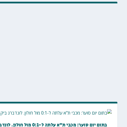
בתום יום סוער: מכבי ת"א עלתה ל-0:1 מול חולון. לונדברג ביקר את הליגה