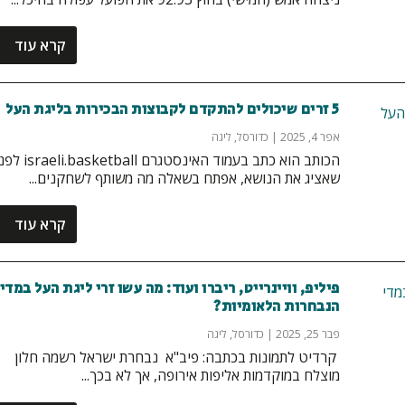
קרא עוד
5 זרים שיכולים להתקדם לקבוצות הבכירות בליגת העל
אפר 4, 2025
|
כדורסל
,
ליגה
הכותב הוא כתב בעמוד האינסטגרם li.basketball
שאציג את הנושא, אפתח בשאלה מה משותף לשחקנים...
קרא עוד
פיליפ, וויינרייט, ריברו ועוד: מה עשו זרי ליגת העל במדי
הנבחרות הלאומיות?
פבר 25, 2025
|
כדורסל
,
ליגה
קרדיט לתמונות בכתבה: פיב"א נבחרת ישראל רשמה חלון
מוצלח במוקדמות אליפות אירופה, אך לא בכך...