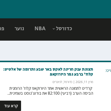
כדורסל
NBA
נוער
פו
תצוגת ענק חריגה לאקס באר שבע ותרומה של אלטיט:
קלוז' ברבע גמר היורוקאפ
מרץ 11, 2026
|
כדורסל
,
לגיונרים
‏ קרדיט לתמונה הראשית: אתר היורוקאפ קלוז' הרומנית
הביסה הערב (רביעי) 82:100 את בודוצ'נוסט בשמינית...
קרא עוד