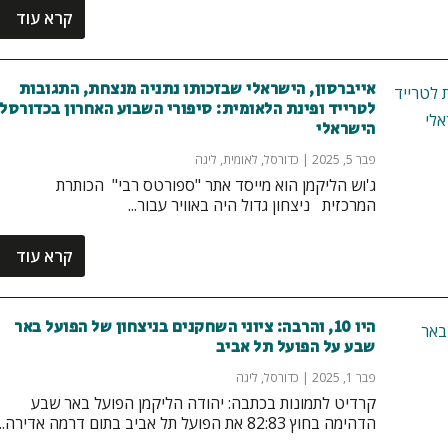
קרא עוד
אייברסון, הישראלי שבזכותו נתניה מנצחת, התגובות
לטרייד ופינת הלאומית: סיפורי השבוע האחרון בכדורסל
הישראלי
פבר 5, 2025
|
כדורסל
,
לאומית
,
ליגה
ג'וש הליקמן הוא מייסד אתר "ספורטס רבי" הכותרת
המרכזית ניצחון גדול היה באוויר עבור...
קרא עוד
היו 10, והרבה: ציוני השחקנים בניצחון של הפועל באר
שבע על הפועל תל אביב
פבר 1, 2025
|
כדורסל
,
ליגה
קרדיט לתמונות בכתבה: יהודה הליקמן הפועל באר שבע
הדהימה בחוץ 82:83 את הפועל תל אביב בתום דרמה אדירה...