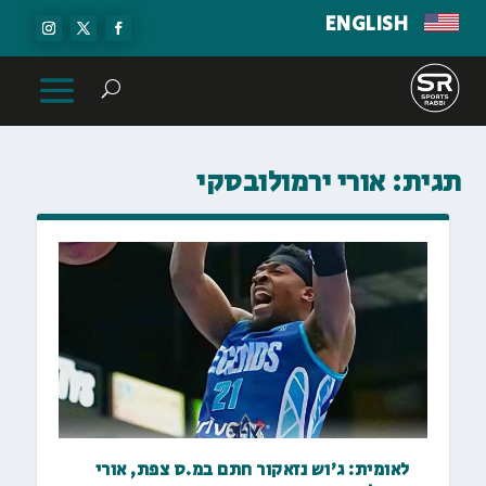
ENGLISH
תגית:
אורי ירמולובסקי
לאומית: ג'וש נזאקור חתם במ.ס צפת, אורי