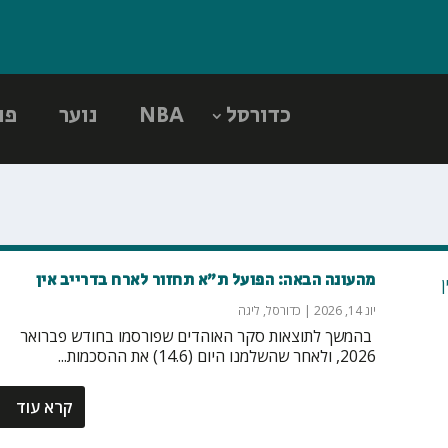
כדורסל
NBA
נוער
פו
מהעונה הבאה: הפועל ת״א תחזור לארח בדרייב אין
יונ 14, 2026
|
כדורסל
,
ליגה
‏ בהמשך לתוצאות סקר האוהדים שפורסמו בחודש פברואר
2026, ולאחר שהשלמנו היום (14.6) את ההסכמות...
קרא עוד