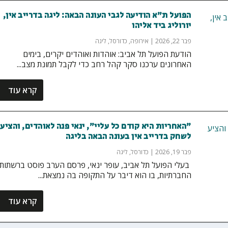
הפועל ת״א הודיעה לגבי העונה הבאה: ליגה בדרייב אין,
יורוליג ביד אליהו
פבר 22, 2026
|
אירופה
,
כדורסל
,
ליגה
הודעת הפועל תל אביב: אוהדות ואוהדים יקרים, ‏בימים
האחרונים ערכנו סקר קהל רחב כדי לקבל תמונת מצב...
קרא עוד
״האחריות היא קודם כל עליי״, ינאי פנה לאוהדים, והציע
לשחק בדרייב אין בעונה הבאה בליגה
פבר 19, 2026
|
כדורסל
,
ליגה
‏ בעלי הפועל תל אביב, עופר ינאי, פרסם הערב פוסט ברשתות
החברתיות, בו הוא דיבר על התקופה בה נמצאת...
קרא עוד