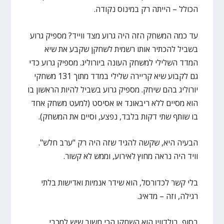
הכולל – הייתה רק במינוס נקודה.
עד כמה המשחק הזה היה גרוע מצד ווייד? מספיק גרוע
בשביל להכתיר אותו רשמית לשחקן שקבע את שיא
המדד השלילי למשחק העונה ביורוליג. מספיק גרוע כדי
גם לקבוע שיא קריירה שלילי במדד מתוך 131 משחקי
יורוליג בהם שיחק. מספיק גרוע בשביל להיות הראשון בו
הוא מסיים ללא ריבאונד או אסיסט (למעט משחק אחד
בו שותף שתי דקות בלבד, נפצע, וסיים את המשחק).
הבעיה היא, שקשה להגיד שזה היה רק "ערב חלש".
וויד היה נראה מחוץ לאירוע, וממש לא קשור.
בלי קשר לכדורסל, הוא שידר אנמיות ואדישות בלתי
רגילה, וזה – מדאיג.
בסוף, בולדווין הוא השחקן הכי חשוב שיש למכבי.