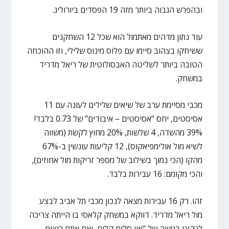
ובהפרש הגבוה ביותר מזה 19 הפסדים ביורוליג.
עוד נתון מדהים מאתמול הוא שכל 12 השחקנים
ששיחקו בצהוב סיימו עם פלוס מינוס שלילי, וזו ההוכחה
הטובה ביותר לשליטה האבסולוטית של ריאל מדריד
במשחק.
מכבי מסיימת ערב של שיאים שלילים לעונה עם 11
אסיסטים, יחס "אסיסטים – איבודים" של 0.73 בלבד!
39% מהשדה, 4 שלשות, 20% מחוץ לקשת (משווה
לשיא מול אולימפיאקוס), 12 קליעות עונשין ב-67%
מהקו (הכי נמוך בשילוב של מספר זריקות מול אחוזים),
והכי מקומם: 16 עבירות בלבד.
זהו. רק 16 עבירות מצאה לנכון מכבי תל אביב לבצע
מול ריאל מדריד. דווקא במשחק קלאסי בו הייתה צריכה
לנקוט בגישה של "אין סלים קלים, ואם אתם רוצים