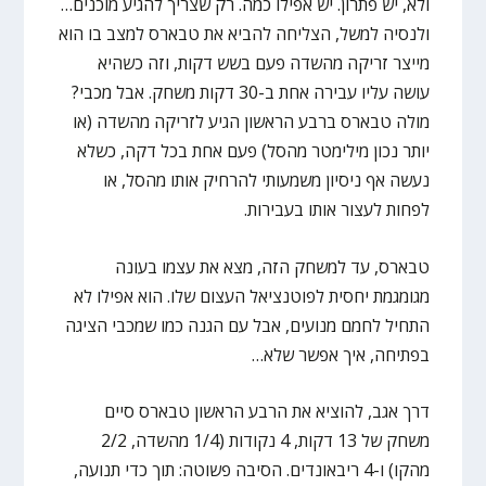
ולא, יש פתרון. יש אפילו כמה. רק שצריך להגיע מוכנים…
ולנסיה למשל, הצליחה להביא את טבארס למצב בו הוא
מייצר זריקה מהשדה פעם בשש דקות, וזה כשהיא
עושה עליו עבירה אחת ב-30 דקות משחק. אבל מכבי?
מולה טבארס ברבע הראשון הגיע לזריקה מהשדה (או
יותר נכון מילימטר מהסל) פעם אחת בכל דקה, כשלא
נעשה אף ניסיון משמעותי להרחיק אותו מהסל, או
לפחות לעצור אותו בעבירות.
טבארס, עד למשחק הזה, מצא את עצמו בעונה
מגומגמת יחסית לפוטנציאל העצום שלו. הוא אפילו לא
התחיל לחמם מנועים, אבל עם הגנה כמו שמכבי הציגה
בפתיחה, איך אפשר שלא…
דרך אגב, להוציא את הרבע הראשון טבארס סיים
משחק של 13 דקות, 4 נקודות (1/4 מהשדה, 2/2
מהקו) ו-4 ריבאונדים. הסיבה פשוטה: תוך כדי תנועה,