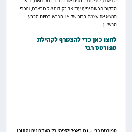
טבארס, שפשוט – מניח את הכדור בסל. משם, ב-8
הדקות הבאות יגיעו עוד 13 נקודות של טבארס, ומכבי
תמצא את עצמה בבור של 15 הפרש בסיום הרבע
הראשון.
לחצו כאן כדי להצטרף לקהילת
ספורטס רבי
ספורטס רבי – גם באפליקציה! כל העדכונים והתוכן