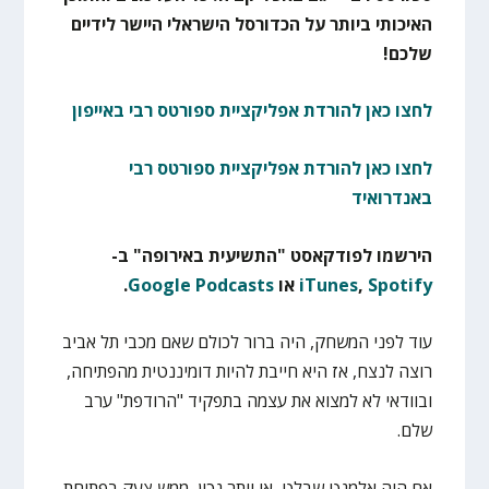
האיכותי ביותר על הכדורסל הישראלי היישר לידיים
שלכם!
לחצו כאן להורדת אפליקציית ספורטס רבי באייפון
לחצו כאן להורדת אפליקציית ספורטס רבי
באנדרואיד
הירשמו לפודקאסט "התשיעית באירופה" ב-
Spotify
,
iTunes
או
Google Podcasts
.
עוד לפני המשחק, היה ברור לכולם שאם מכבי תל אביב
רוצה לנצח, אז היא חייבת להיות דומיננטית מהפתיחה,
ובוודאי לא למצוא את עצמה בתפקיד "הרודפת" ערב
שלם.
אם היה אלמנט שבלט, או יותר נכון, ממש צעק בפתיחת