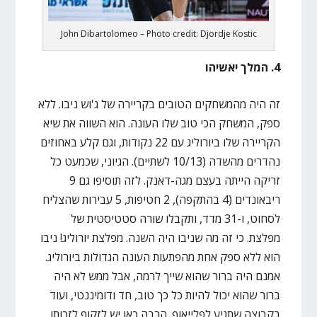
John Dibartolomeo – Photo credit: Djordje Kostic
4. המלך יאשיהו
זה היה מהמשחקים הטובים בקריירה של ג'וש ניבו. ללא
ספק, המשחק הכי טוב שלו העונה. הוא השווה את שיא
הקריירה שלו ביורוליג עם 22 נקודות, וגם קלע באחוזים
נהדרים מהשדה (10/13 לשתיים). הגיוני, שכמעט כל
זריקה הייתה בעצם מגה-דאנק. לזה תוסיפו גם 9
ריבאונדים (4 בהתקפה), 2 חטיפות, 5 עבירות שהצליח
לסחוט, ו-31 מדד, ותקבלו שורה סטטיסטית של
מפלצת. כי זה מה שניבו היה השנה. מפלצת יורוליג! ניבו
הוא ללא ספק אחת מהפתעות העונה הגדולות ביורוליג.
אמנם היה ברור שהוא שייך לרמה, אבל ממש לא היה
ברור שהוא יכול להיות כל כך טוב, חד ודומיננטי, ועוד
בקבוצה שתגיע לפלייאוף. הרבה כאן יש לזקוף לזכותו