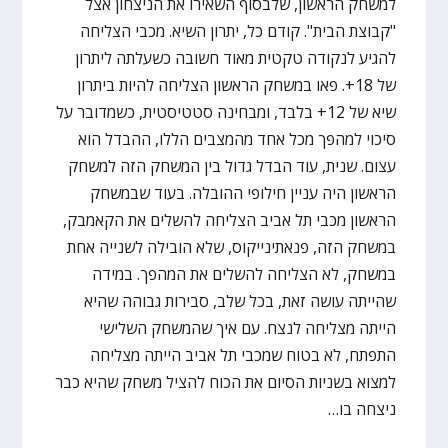
למשחק הראשון, שלבסוף השאירו את הניצחון אצל
"קבוצת הבית". קודם כל, יתרון השיא. מכבי הצליחה
להגיע לנקודה טקטית מאוד חשובה כשעלתה ליתרון
של 18+. פאו במשחק הראשון הצליחה להיות ביתרון
שיא של 12+ בלבד, ומבחינה סטטיסטית, כשמדובר על
סיכוי למהפך מכל אחד מהמצבים הללו, ההבדל הוא
עצום. שנית, עוד הבדל גדול בין המשחק הזה למשחק
הראשון היה עניין חילופי ההובלה. בעוד שבמשחק
הראשון מכבי תל אביב הצליחה להשלים את הקאמבק,
במשחק הזה, פנאתינייקוס, שלא הובילה לשנייה אחת
במשחק, לא הצליחה להשלים את המהפך. במידה
שהייתה עושה זאת, בכל שלב, סבירות גבוהה שהיא
הייתה מצליחה לנצח. עם איך שהמשחק השלישי
התפתח, לא בטוח שמכבי תל אביב הייתה מצליחה
למצוא בשניות הסיום את הכוח להציל משחק שהיא כבר
ניצחה בו…