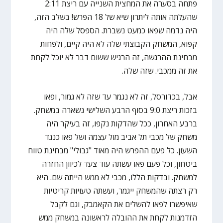
פתחה בסערה את המחצית השנייה עם ריצת 2:11
שהעלתה אותה ליתרון שיא של 18 הפרש! בשלב הזה,
היה נדמה שפאו כמעט נשברת. הספסל שלה היה
קפוא, המשחק הקבוצתי שלה לא היה קיים, ולפחות
מבחינת ההרגשה, זה הרגיש ששום דבר לא יוכל לקחת
את זה ממכבי. שזה שלה.
אבל, בכדורסל, זה לא נגמר עד שזה לא גמור, ופאו
בזכות ריצת 9:0 בסוף הרבע השלישי נשארה במשחק.
ברבע האחרון, ככל שהדקות נקפו, זה בעיקר היה
משחק של מכבי תל אביב מול עצמה ושל פאו כנגד
השעון. כל פעם ההפרש היה מאוד "גבולי" מבחינת טווח
ביטחון, וכל פעם פאו עשתה עוד צעד לכיוון החזרה
למשחק. ובדקות הללו, מכבי לא ממש הייתה שם. היא
רק רצתה שהמשחק ייגמר, ועשתה טעויות קריטיות
שאיפשרו לפאו להשלים את הקאמבק, וגם לקבל
הזדמנות לקחת את ההובלה לראשונה במשחק ממש