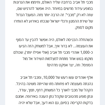
מכבי תל אביב ברחבה שליד האולם, וחיממו את הגרונות
במופע עידוד מרשים במיוחד. היה אפשר להרגיש שם,
שזה לא רק "מכבי". זה הרבה יותר מזה. המעגל הגדול
של שירת ההמנון ודגלי ישראל שנכחו באירוע לא הותירו
מקום לספק.
וכשהחלה הכניסה לאולם, היה אפשר להבין עד הסוף
את העוצמה… לא ברור איך, אבל למשחק הזה הגיעו
כ-1,000 אוהדי מכבי תל אביב (אולי אפילו יותר), שכולם
מוקמו בגוש אחד מתחת למצלמות השידור אל מול
הספסל. וזה, יצר אפקט מדהים!
אלף אוהדים עשו רעש של 10,000, ומכבי תל אביב
נהנתה מעוצמה לא פחותה מזו שהייתה משיגה בהיכל.
הקהל של מכבי לאורך כל המשחק דחף, תמך, עודד,
ונתן מופע מהטובים שקהל נתן העונה באירופה. אמנם
בדקות הקריסה בסיום, גם הוא דעך, אבל שלא יהיה