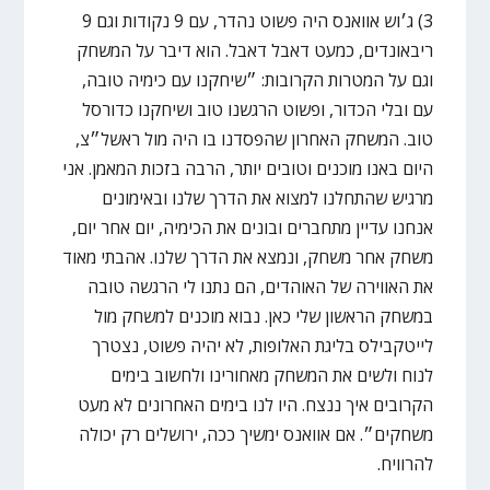
3) ג׳וש אוואנס היה פשוט נהדר, עם 9 נקודות וגם 9
ריבאונדים, כמעט דאבל דאבל. הוא דיבר על המשחק
וגם על המטרות הקרובות: ״שיחקנו עם כימיה טובה,
עם ובלי הכדור, ופשוט הרגשנו טוב ושיחקנו כדורסל
טוב. המשחק האחרון שהפסדנו בו היה מול ראשל״צ,
היום באנו מוכנים וטובים יותר, הרבה בזכות המאמן. אני
מרגיש שהתחלנו למצוא את הדרך שלנו ובאימונים
אנחנו עדיין מתחברים ובונים את הכימיה, יום אחר יום,
משחק אחר משחק, ונמצא את הדרך שלנו. אהבתי מאוד
את האווירה של האוהדים, הם נתנו לי הרגשה טובה
במשחק הראשון שלי כאן. נבוא מוכנים למשחק מול
לייטקבילס בליגת האלופות, לא יהיה פשוט, נצטרך
לנוח ולשים את המשחק מאחורינו ולחשוב בימים
הקרובים איך ננצח. היו לנו בימים האחרונים לא מעט
משחקים״. אם אוואנס ימשיך ככה, ירושלים רק יכולה
להרוויח.