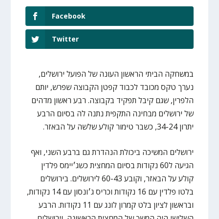
Facebook
Twitter
במשחקה הביתי הראשון העונה של הפועל ירושלים,
נערך טקס מכובד לכבוד קפטן הקבוצה שפרש, יותם
הלפרין, שגם קיבל תפקיד בקבוצה. רבע ראשון מדהים
של ירושלים מבחינה התקפית נתנה לה בסיום הרבע
יתרון 34-24, כשבר טימור קולע שלשה על הבאזר.
ירושלים המשיכה ביכולת הנהדרת גם ברבע השני, ואף
הגיעה ל60 נקודות בסיום המחצית כשג׳יימס פלדין
קולע על הבאזר, וקובע 60-43 לירושלים. בירושלים
בלטו פלדין עם 16 נקודות וכריס ג׳ונסון עם 14 נקודות,
ובראשון לציון בלט קמרון לונג עם 11 נקודות. הרבע
השלישי היה המשך של המחצית הראשונה, וירושלים