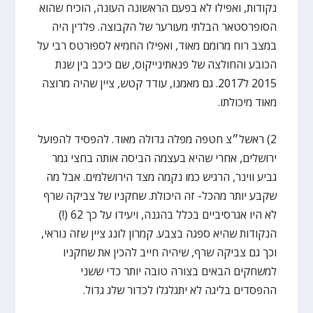
נקודות, ואפילו לא בפעם הראשונה העונה, הוכיח שהוא
הסופרסטאר הבלתי מעורער של הקבוצה. פלדין היה
במצב רוח מרומם מאוד, ואפילו החמיא לספורטס רבי על
הכובע והחולצה של פנאתינייקוס, שם כיכב בין שנת
2015 ל2017. גם מאמנו, עודד קטש, ציין שהיה מרוצה
מאוד מיכולתו.
2) ראשל״צ חטפה מפלה גדולה מאוד. להפסיד להפועל
ירושלים, אחרי שהיא בעצמה הביסה אותה בחצי גמר
גביע ווינר, הרגיש כמו נקמה מצד הירושלמים. אבל מה
שקבע יותר מהכל- זה היכולת. שחקניו של צביקה שרף
לא היו אגרסיביים בכלל בהגנה, ויעידו על כך 62 (!)
הנקודות שהיא ספגה בצבע. קמרון לונג ציין שזה נוראי,
וכך גם צביקה שרף, שיהיה חייב להכין את שחקניו
למשחקים הבאים בצורה טובה יותר כדי ששני
ההפסדים בליגה לא יתגלגלו לכדור שלג גדול.