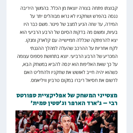
קבוצתו פתחה בצורה יוצאת מן הכלל. בהמשך היריבה
נגסה בהפרש ושחקניו לא נראו מבוהלים יתר על
המידה, עד שזה הגיע למצב של פיגור. משם כבר היו
בעיות, ומשום מה בדקות הסיום של הרבע הרביעי הוא
יצא להרפתקה שכללה חמיישייה עם קלארק ומנקו.
לקח אחריות על ההרכב שהעלה למהלך ההגנתי
המכריע של הרבע הרביעי. יוצא בתחושת פספוס עצומה
על כך שאת האליפות הוא ינסה להביא במשחק הבא,
כשהוא יהיה חייב לאושש את שחקניו ולהחליט האם
לרשום את חסיאל ריברו במקום טרביון וויליאמס.
מצטייני המשחק של אפליקציית ספורטס
רבי – ג'ארד הארפר וג'סטין סמית'