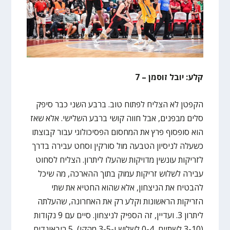
קלע: יובל זוסמן – 7
הקפטן לא הצליח לפתוח טוב. ברבע השני כבר סיפק
סלים מבפנים, אבל חווה קושי ברבע השלישי. אלא שאז
הוא סופסוף פרץ את המחסום הפסיכולוגי עבור קבוצתו
כשעלה לניסיון הטבעה מול סורקין וסחט עבירה בדרך
לזריקות עונשין מדויקות שהעלו ליתרון. הצליח לסחוט
עבירה לשלוש זריקות עמוק בתוך ההארכה, מה שיכל
להבטיח את הניצחון, אלא שהוא החטיא את שתי
הזריקות הראשונות וקלע רק את האחרונה, שהעלתה
ליתרון 3. ועדיין, זה הספיק לניצחון. סיים עם 9 נקודות
(3-10 לשתיים, 0-4 לשלוש ו-3-5 מהקו), 5 ריבאונדים