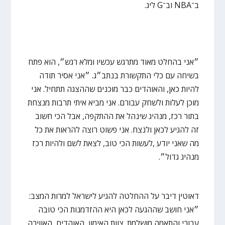
ב־NBA וב־G ליג.
״אני בהחלט מאוד מתרגש עכשיו ומלא רגש״, הוא פתח
בשיחה עם כלי התקשורת בנתב״ג. ״אני אסיר תודה
להיות כאן, והאוהדים כבר מוכנים שההצגה תתחיל. אני
מוכן לעלות ולשחק עבורם. אני מביא איתי תרבות מנצחת
בתור רכז, מנהיג שינהל את ההתקפה, אבל הכי חשוב
זה להגיע לכאן ולנצח. אני פשוט רוצה להראות את כל
מה שאני יודע ,לעשות הכי טוב, לצאת לשם ולהיות רכז
מנהיג גדול״.
דאוטין דיבר על ההחלטה להגיע לישראל למרות המצב:
״אני חושב שההגעה לכאן היא ההזדמנות הכי טובה
עבורי והתאמה מושלמת. צוות האימון, האוהדים, האווירה