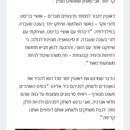
קל יותר. אני מאמין שאתאים מצוין״.
דאוטין יחבור למספר פרצופים מוכרים – אושיי בריסט
ולוני ווקר – כאשר השלושה שיחקו יחד בעונה שעברה
בפילדלפיה: ״דיברתי עם אושיי בריסט, ושיחקתי עם
לוני בעונה שעברה. זו סיטואציה מצוינת לכולנו, כי
שיחקנו אחד עם השני, וההגעה לכאן תביא תחושת
דחיפות וכימיה קבוצתית – וזה משהו שיכול להיות
משמעותי מאוד״.
הדבר שמרגש את דאוטין יותר מכל הוא להכיר את
האוהדים ולשחק לפניהם ביד אליהו: ״בסיס האוהדים
פשוט מטורף – ראיתי סרטונים ותמונות על כמה שהם
מלאי אנרגיה, ואני נרגש לשחק לפניהם ולהיות חלק
מזה. לנצח משחקים ולשמוע אותם דוחפים אותנו
קדימה״.