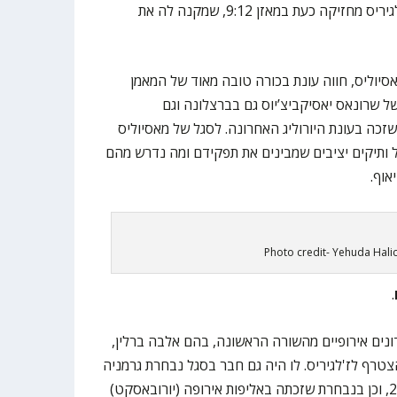
משחקי היורוליג האחרונים שלה. ז’לגיריס מחזיקה כעת במאזן 9:12, שמקנה לה את
אסיוליס, חווה עונת בכורה טובה מאוד של המאמן
 שרונאס יאסיקביצ’יוס גם בברצלונה וגם
כה בעונת היורוליג האחרונה. לסגל של מאסיוליס
 ותיקים יציבים שמבינים את תפקידם ומה נדרש מהם
אוף.
Photo credit- Yehuda Hal
.
ספר מועדונים אירופיים מהשורה הראשונה, בהם אלבה ברלין,
שהצטרף לז'לגיריס. לו היה גם חבר בסגל נבחרת גרמניה
שזכתה באליפות העולם בשנת 2023, וכן בנבחרת שזכתה באליפות אירופה (יורובאסקט)