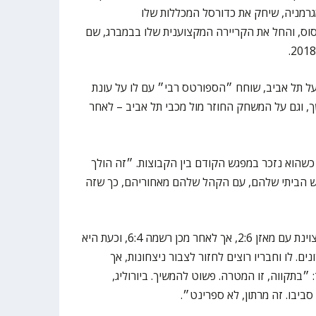
מוצאו מגרמניה, שיחק את כדורסל המכללות שלו
סוס, והחל את הקריירה המקצוענית שלו בבמברג, שם
על תל אביב, שוחח ״הספורטס רבי״ עם לו על עונת
 וגם על המשחק החוזר מול מכבי תל אביב – לאחר
כשהוא נזכר במפגש הקודם בין הקבוצות. ״זה הולך
ש הביתי שלהם, עם הקהל שלהם מאחוריהם, כך שזה
ז’לגיריס פתחה את העונה בצורה מצוינת עם מאזן 2:6, אך לאחר מכן רשמה 6:4, וכעת היא
חרונים. לו וחבריו רוצים לחזור לצבור ניצחונות, אך
״בתקווה, זו המטרה. פשוט להמשיך. ביורוליג,
ביבו. זה מרתון, לא ספרינט״.