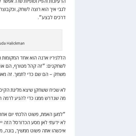
הרעיונות והפילוסופיות שלו. אפשר ל
לגבי איך הוא רוצה לשחק, וכקבוצ
דרכים לבצע״.
huda Halickman
הז’לגיריו ארנה הוא אחד המקומות 
לשחקנים: ״זה קהל מטורף, הם אוהב
משחק – הם שם כדי לתמוך. זה מאו
לא שכיח ששחקן שיצא מליגת הקיסוס 
מה שנדרש ממנו כדי להגיע לרמה הז
״למען האמת, פשוט הלכתי יום אחרי 
לא ידעתי לאן מסע הכדורסל הזה ייק
איכשהו אתה פשוט ממשיך, בונה, מ