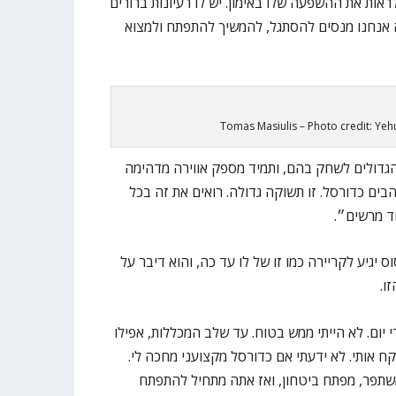
ראות את ההשפעה שלו באימון. יש לו רעיונות ברורים
ה אנחנו מנסים להסתגל, להמשיך להתפתח ולמצוא
Tomas Masiulis – Photo credit: Ye
הגדולים לשחק בהם, ותמיד מספק אווירה מדהימה
ים כדורסל. זו תשוקה גדולה. רואים את זה בכל
ד מרשים״.
יגיע לקריירה כמו זו של לו עד כה, והוא דיבר על
ו.
יום. לא הייתי ממש בטוח. עד שלב המכללות, אפילו
ח אותי. לא ידעתי אם כדורסל מקצועני מחכה לי.
שתפר, מפתח ביטחון, ואז אתה מתחיל להתפתח