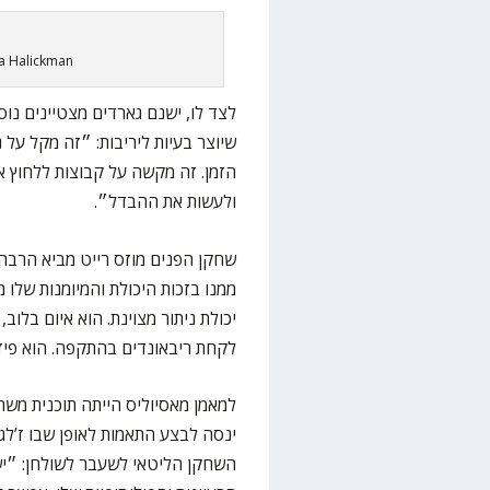
a Halickman
לצד לו, ישנם גארדים מצטיינים נוספ
שיוצר בעיות ליריבות: ״זה מקל על
הזמן. זה מקשה על קבוצות ללחוץ א
ולעשות את ההבדל״.
שחקן הפנים מוזס רייט מביא הרבה 
ממנו בזכות היכולת והמיומנות שלו 
יכולת ניתור מצוינת. הוא איום בלוב,
לקחת ריבאונדים בהתקפה. הוא פיזי
למאמן מאסיוליס הייתה תוכנית משחק
ינסה לבצע התאמות לאופן שבו ז’לג
השחקן הליטאי לשעבר לשולחן: ״יש 