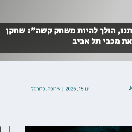
נו, הולך להיות משחק קשה״: שחקן
את מכבי תל אביב
ינו 15, 2026
|
אירופה
,
כדורסל