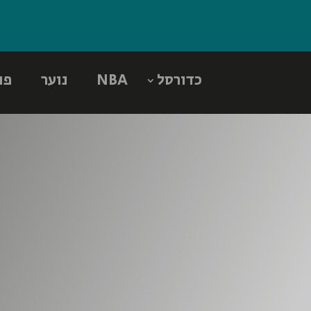
כדורסל
NBA
נוער
פו