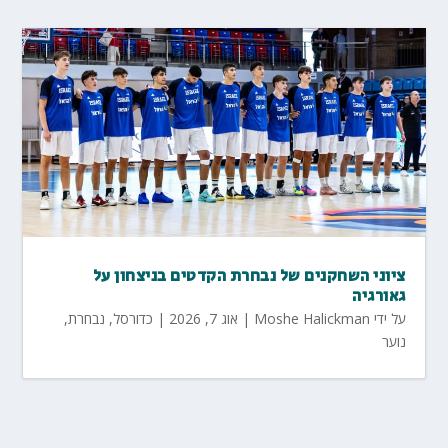
ציוני השחקנים של נבחרת הקדטים בניצחון על
גאורגיה
על ידי
Moshe Halickman
|
אוג 7, 2026
|
כדורסל
,
נבחרת
,
נוער