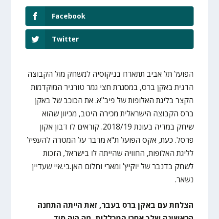
Facebook
Twitter
הפועל תל אביב תתארח בניקוסיה למשחק מול הקבוצה
הדנית באקן ברס, במסגרת חצי גמר טורניר המוקדמות
הקצר בליגת האלופות של פיב"א. את הכוכב של באקן
ברס הקבוצה הישראלית מכירה היטב, מכיוון שהוא
שיחק במדיה בעונת 2018/19. קוראים לו דבון אקון
פרסל. כעת, אקס הפועל ת"א מדבר על המטרה להעפיל
לליגת האלופות, החוויה שהייתה לו בישראל, הזכות
לשחק בדנבר של יוקיץ' ומארי וחלום האן.בי.איי שעדיין
נשאר.
הצלחת עם באקן ברס בעבר, זאת הייתה התחנה
הראשונה שלך אחרי המכללות. מה היה סוד