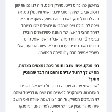
בראשון כמו כריס רייט, מארק ליונס, היה לנו גם את שון
דוסון, אבי בן שימול וטוני יאנגר, אותי ואת גולן גוט, אז
היה לנו סגל חזק. זאת הייתה הפתעה שאף אחד לא
ציפה לה, כולם ציפו שמכבי או ירושלים יזכו במיוחד
לאחר החצי הראשון של העונה כשירושלים הובילו
בבערך 12 נקודות הפרש, אבל הראינו אופי, היינו
חברים מאוד טובים ועבורנו זו לא הייתה הפתעה, אולי
בשביל אנשים מבחוץ זו הייתה הפתעה".
רפי מנקו, איתי שגב ותומר גינת נמצאים בצרפת,
מה יש לך להגיד עליהם והאם זה דבר שמעניין
אותך?
"אני ראיתי את מה שקרה בכדורסל הישראלי בשנים
האחרונות. השחקנים לפעמים מרגישים אנדרייטד ושהם
לא מוערכים מספיק, אז הם רצו לשנות אווירה ואני חושב
שזה מהלך מצוין עבור שלושתם, לפחות עם רפי מנקו