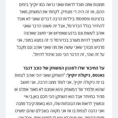
תמונות אתה תוכל לראות שאני נראה כמו יוקיץ' בימים
ההם, אז זה היה די מצחיק. לקחתי את המשחק מאוד
ברצינות ופספסתי בילדות הרבה דברים שאני לא אוכל
להחזיר בגלל הכדורסל, אבל זה פשוט הדבר שאני
אוהב לעשות וגם ברגע שאפרוש אני חושב שארצה
להמשיך להיות מעורב בכדורסל כי זה נמצא בתוכי, אני
מרגיש מבורך שאני עושה את מה שאני אוהב וגם מקבל
על זה שכר, זה הדבר הכי טוב שיכול להיות".
על החיבור שלו לסגנון המשחק של כוכב דנבר
נאגטס, ניקולה יוקיץ':
"השחקן שאני הכי אוהב לצפות
בו זה ניקולה יוקיץ', אני לומד ממנו הרבה, אני חושב
שהוא תלמיד של המשחק והוא אומנם לא מאוד אתלט או
מהיר במיוחד אבל הוא השחקן הכי חכם באן.בי.איי
ונמשיך לראות את הנוכחות שלו, הוא באמת קיבל מתנה
ואני נהנה לצפות בו אז אני מקווה בשבילם שהם ימשיכו
משם קדימה. אף פעם לא יצא לי לפגוש אותו, אבל אני