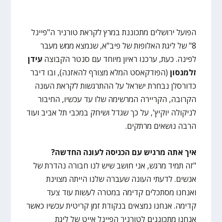
הפועל ירושלים מתכוננת במרץ לקראת טורניר ה"פיינל
8" של ליגת האלופות של פיב"א, שנמצא ממש מעבר
לפינה. כעת, ערכנו ראיון מיוחד עם סנטר הקבוצה
עידן
זלמנסון
(הפודקאסט המלא מצורף להאזנה), ובו דיבר
כדורסלן נבחרת ישראל על ההתרגשות לקראת העונה
הקרובה, הקריירה המרשימה שלו עד עכשיו, החיבור
לניקולה יוקיץ', על כך שגדל ושיחק במכבי תל אביב ועוד
הרבה נושאים מרתקים.
איך אתה מרגיש עם הכניסה לעונה החדשה?
"זה תמיד מרגש, אני חושב שיש לנו חבורה נהדרת של
אנשים. לדעתי העונה שעברה שלנו הייתה מצוינת
ואנחנו מסתכלים קדימה במטרה לעשות עוד צעד
קדימה. אנחנו נמצאים בנקודת זמן קריטית עכשיו כאשר
אנחנו מתכוננים לטורניר הפיינל אייט של ליגת