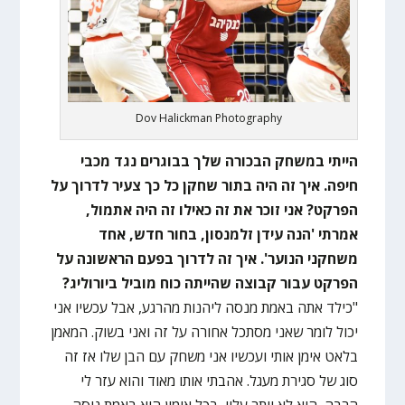
Dov Halickman Photography
הייתי במשחק הבכורה שלך בבוגרים נגד מכבי
חיפה. איך זה היה בתור שחקן כל כך צעיר לדרוך על
הפרקט? אני זוכר את זה כאילו זה היה אתמול,
אמרתי 'הנה עידן זלמנסון, בחור חדש, אחד
משחקני הנוער'. איך זה לדרוך בפעם הראשונה על
הפרקט עבור קבוצה שהייתה כוח מוביל ביורוליג?
"כילד אתה באמת מנסה ליהנות מהרגע, אבל עכשיו אני
יכול לומר שאני מסתכל אחורה על זה ואני בשוק. המאמן
בלאט אימן אותי ועכשיו אני משחק עם הבן שלו אז זה
סוג של סגירת מעגל. אהבתי אותו מאוד והוא עזר לי
הרבה, הוא לא ויתר עליי, בכל אימון הוא באמת ניסה