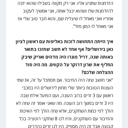
הזדמנות שתגיע אליו. אני רק מקווה בשבילו שהוא יזכה
להזדמנות שלו ושהוא ינצל אותה, אני אמשיך לעקוב
אחריו ואני מאחל לו שיצליח שם, והוא חבר טוב שלי אז
אני מאחל לו המון מזל".
איך הייתה התחושה לזכות באליפות עם ראשון לציון
כאן בירושלים? אף אחד לא חשב שתזכו בתואר
באותה שנה, דריל מונרו היה מדהים ואריק שיבק
החליף את שרון דרוקר על הקווים. מה היה סוד
ההצלחה שלכם?
"אני חושב שזה היה החיבור. אם תסתכל על זה, אז שתי
העונות הטובות ביותר שלי מחוץ לירושלים היו במכבי
ראשון עם 3 זרים ברוב העונה, ועם הפועל אילת שבה
היו 3 זרים במשך רוב העונה. מה שאני אומר זה שזה לא
הולך לפי כמות השחקנים, אלא שזה הולך לפי האיכות
והחיבור עם השחקנים, והיו לנו 8 שחקני רוטציה בכל
קבוצה אבל זה היה מספיק. היו לנו זרים נהדרים