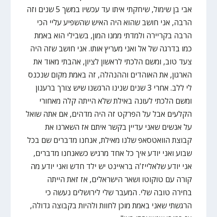
אבי בן שימול, שיחקתי איתו עד עכשיו במשך 5 שנים וזה
הרבה, אני חושב שהוא היה האיש שהשפיע עליי הכי
הרבה בקריירה ולמדתי ממנו המון, בשבילי הוא באמת
כמו בדרגה של אל ואני מעריץ אותו. אני חושב שזה היה
צעד טוב, ומשם הלכתי לראשון לציון, אהבתי מאוד את
הארגון, את האוהדים וההנהלה, זה באמת מקום שנכנס
לי ללב. אחרי 3 שנים שנינו הרגשנו שיש צורך ברענון
ומשם הלכתי לעונה באילת שלא הייתה קלה מאחורי
הקלעים אבל על הפרקט זה היה מדהים, אם אתה שואל
על אנשים שאני עדיין בקשר איתם אז השארנו את
קבוצת הוואטסאפ שלנו מאילת, אנחנו מדברים שם בכל
שבוע ואני יודע איך כל אחד מרגיש כשאנחנו מדברים,
אני יודע שלאלייז'ה בראיינט יש ילד חדש ואני יודע מה
קורה עם טוקוטו ושאר הישראלים, אז זאת הייתה
בחירה טובה שלי. המעבר שלי לירושלים נעשה כי
הרגשתי שאני באמת מוכן לחוות ולהיות בקבוצה גדולה,