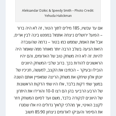
Aleksandar Dzikic & Speedy Smith – Photo Credit:
Yehuda Halickman
אם עד עכשיו, 185 מילים לתוך הטור, זה לא היה ברור
– הפועל ירושלים ניצחה אתמול במפגש בינה לבין אריס,
אבל את האמת, שממש כמו בטור – נדמה שהעובדה
הזאת הגיעה בשלב הרבה יותר מאוחר ממה שאמור היה
להיות. זה לא היה משחק טוב של האדומים, והם יהיו
הראשונים להודות בכך. ברוב שלבי המשחק היוונים
הובילו ובעיקר – הכתיבו את הקצב, למעשה, חניכיו של
יונתן אלון שיחקו את משחק הריצה שמאפיין אותם השנה
במשך שתי דקות בלבד, אלו היו שתי הדקות הראשונות
של הרבע הרביעי בהן הם רצו 10-0 והורידו את היתרון
של היוונים לנקודה בלבד, משם ועד לסיום המשחק חזר
לקצב האיטי, אך מהלכי קלאץ' גדולים היו אלו שסגרו
את הסיפור והעניקו לאדומים ניצחון 85:90 חשוב