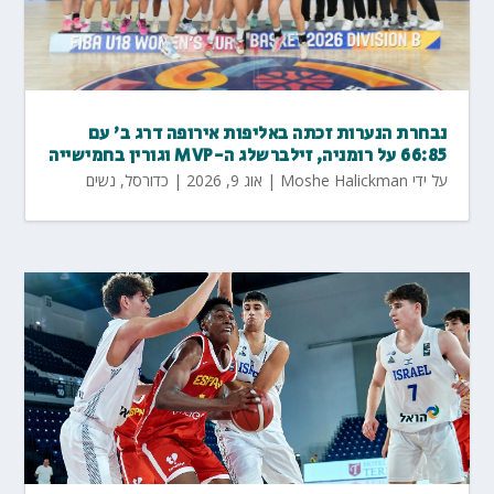
נבחרת הנערות זכתה באליפות אירופה דרג ב' עם
66:85 על רומניה, זילברשלג ה-MVP וגורין בחמישייה
על ידי
Moshe Halickman
|
אוג 9, 2026
|
כדורסל
,
נשים