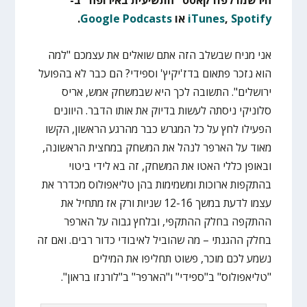
הירשמו לפודקאסט "התשיעית באירופה" ב-
Spotify
,
iTunes
או
Google Podcasts
.
אני מניח שבשלב הזה אתם שואלים את עצמכם "למה
הוא נזכר פתאום בדז'יקיץ' וספידי? הם כבר לא בהפועל
ירושלים". התשובה לכך היא שבמשחק אמש, אריס
סלוניקי ניסתה לעשות בדיוק את אותו הדבר. היוונים
הפעילו לחץ על כל המגרש כבר מהרגע הראשון, הקשו
מאוד על הארפר לנהל את המשחק במחצית הראשונה,
ובאופן כללי האטו את המשחק, זה בא לידי ביטוי
בהתקפות ארוכות ומשמימות בהן טליאפולוס מכדרר את
עצמו לדעת במשך 12-16 שניות ורק אז מתחיל את
ההתקפה בחלק ההתקפי, ובלחץ גבוה על הארפר
בחלק ההגנתי – מה שהוביל לאיבודי כדור רבים. ואם זה
נשמע לכם מוכר, פשוט תחליפו את המילים
"טליאפולוס" ב"ספידי" ו"הארפר" ב"לורנזו בראון".