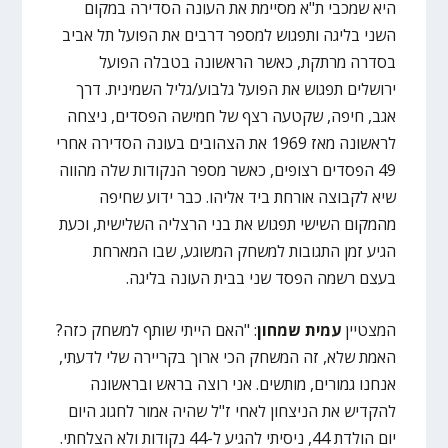
היא שמכבי ת"א מסיימת את העונה הסדירה במקום
השני בליגה ותפגוש למספר דרבים את הפועל תל אביב
בסדרה מרתקת, כאשר הראשונה בטבלה הפועל
ירושלים תפגוש את הפועל גלבוע/גליל השמינית. דרך
אגב, חיפה, שקטעה רצף של חמישה הפסדים, ניצחה
לראשונה מאז 1969 את הצהובים בעונה הסדירה אחרי
49 הפסדים רצופים, כאשר מספר הנקודות שלה מהווה
שיא לקבוצה אורחת ביד אליהו. כבר ידוע שחיפה
מהמקום השישי תפגוש את בני הרצליה השלישית, וכעת
הגיע זמן התגובות למשחק המשוגע, שבו המארחת
בעצם רשמה הפסד שני בבית העונה בליגה.
המצטיין
עמית שמחון
: "האם הייתי שותף למשחק כזה?
האמת שלא, זה המשחק הכי ארוך בקריירה שלי לדעתי,
אנחנו גמורים, מותשים. אני רוצה בראש ובראשונה
להקדיש את הניצחון לאחי ז"ל שהיה אמור לחגוג היום
יום הולדת 44, ניסיתי להגיע ל-44 נקודות ולא הצלחתי.