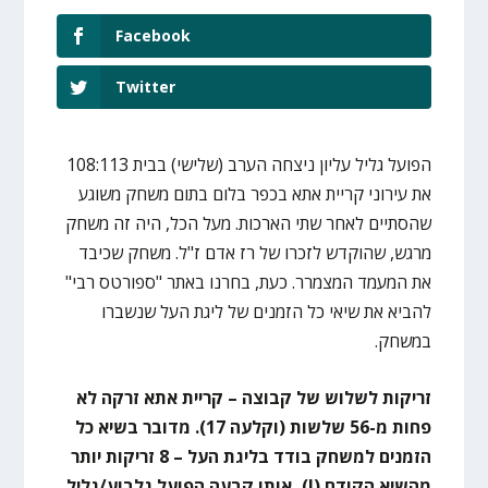
Facebook
Twitter
הפועל גליל עליון ניצחה הערב (שלישי) בבית 108:113
את עירוני קריית אתא בכפר בלום בתום משחק משוגע
שהסתיים לאחר שתי הארכות. מעל הכל, היה זה משחק
מרגש, שהוקדש לזכרו של רז אדם ז"ל. משחק שכיבד
את המעמד המצמרר. כעת, בחרנו באתר "ספורטס רבי"
להביא את שיאי כל הזמנים של ליגת העל שנשברו
במשחק.
זריקות לשלוש של קבוצה – קריית אתא זרקה לא
פחות מ-56 שלשות (וקלעה 17). מדובר בשיא כל
הזמנים למשחק בודד בליגת העל – 8 זריקות יותר
מהשיא הקודם (!), אותו קבעה הפועל גלבוע/גליל